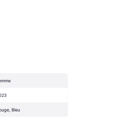
emme
023
ouge, Bleu