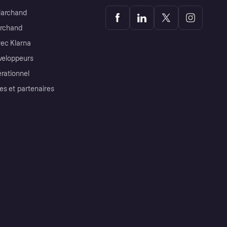
Marchand
archand
ec Klarna
éveloppeurs
érationnel
es et partenaires