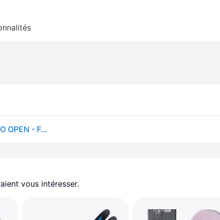
onnalités
Skis de randonnée ROSSIGNOL ESCAPER W 87 NANO OPEN - Femme
aient vous intéresser.