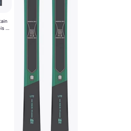
tain
is -