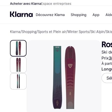
Acheter avec Klarna
Espace entreprises
Découvrez Klarna
Shopping
App
Aid
Klarna
/
Shopping
/
Sports et Plein air
/
Winter Sports
/
Ski Alpin
/
Ski
Options de paiem
Magasins
Toutes les options d
Cdiscoun
Ro
paiement
Airbnb
Payer maintenant
Booking.
Ski 
Paiement en 3 fois
Temu
Paiement à 30 jours
JD Sport
Prix
3
Klarna sur Apple Pa
À part
Long
Voir tous les
Sé