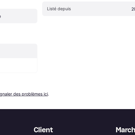
Listé depuis
2
e
ignaler des problèmes ici
.
Client
Marc