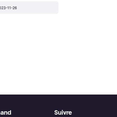
023-11-26
hand
Suivre