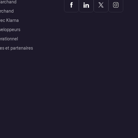
Marchand
archand
ec Klarna
éveloppeurs
érationnel
es et partenaires