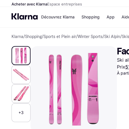
Acheter avec Klarna
Espace entreprises
Découvrez Klarna
Shopping
App
Aid
Klarna
/
Shopping
/
Sports et Plein air
/
Winter Sports
/
Ski Alpin
/
Ski
Options de paiem
Magasins
Toutes les options d
Cdiscoun
Fac
paiement
Airbnb
Payer maintenant
Booking.
Ski a
Paiement en 3 fois
Temu
Paiement à 30 jours
JD Sport
Prix
5
Klarna sur Apple Pa
À part
Voir tous les
+3