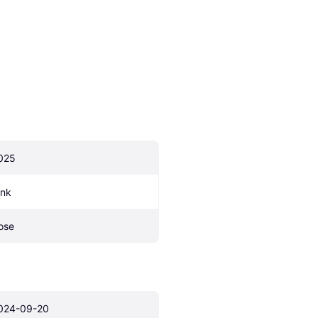
025
ink
ose
024-09-20