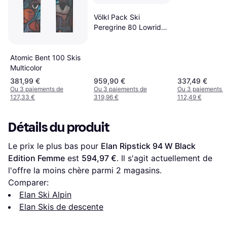
Völkl Pack Ski
Peregrine 80 Lowride
172 Lowride XL 13 Fr
Demo GW Black
Atomic Bent 100 Skis
Multicolor
381,99 €
959,90 €
337,49 €
Ou 3 paiements de
Ou 3 paiements de
Ou 3 paiements 
127,33 €
319,96 €
112,49 €
Détails du produit
Le prix le plus bas pour 
Elan Ripstick 94 W Black 
Edition Femme
 est 
594,97 €
. Il s'agit actuellement de 
l'offre la moins chère parmi 
2
 magasins.
Comparer:
Elan Ski Alpin
Elan Skis de descente