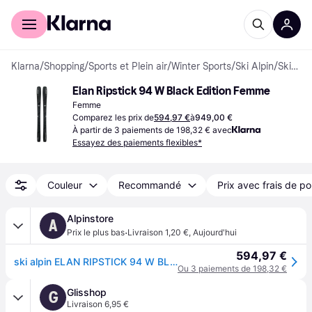
Acheter avec Klarna
Espace entreprises
Klarna
/
Shopping
/
Sports et Plein air
/
Winter Sports
/
Ski Alpin
/
Skis de descente
Elan Ripstick 94 W Black Edition Femme
Femme
Comparez les prix de
594,97 €
à
949,00 €
À partir de 3 paiements de 198,32 € avec
Essayez des paiements flexibles*
Couleur
Recommandé
Prix avec frais de po
Alpinstore
A
·
Prix le plus bas
Livraison 1,20 €
,
Aujourd'hui
594,97 €
ski alpin ELAN RIPSTICK 94 W BLACK EDITION Femme - 2025
Ou 3 paiements de 198,32 €
Glisshop
G
Livraison 6,95 €