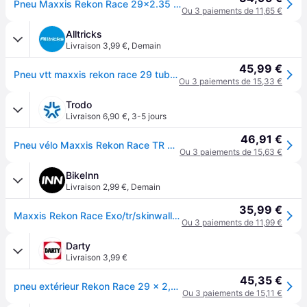
Pneu Maxxis Rekon Race 29x2.35 120 TPI EXO Tubeless Ready noir - Black
Ou 3 paiements de 11,65 €
Alltricks
Livraison 3,99 €
,
Demain
45,99 €
Pneu vtt maxxis rekon race 29 tubeless ready dual exo protection 60tpi dark tan wall
Ou 3 paiements de 15,33 €
Trodo
Livraison 6,90 €
,
3-5 jours
46,91 €
Pneu vélo Maxxis Rekon Race TR 29 x 2.35 Tanwall
Ou 3 paiements de 15,63 €
BikeInn
Livraison 2,99 €
,
Demain
35,99 €
Maxxis Rekon Race Exo/tr/skinwall 60 Tpi Tubeless 29´´ X 2.35 Mtb Tyre Noir 29´´ x 2.35
Ou 3 paiements de 11,99 €
Darty
Livraison 3,99 €
45,35 €
pneu extérieur Rekon Race 29 x 2,35 (60-622) noir/brun
Ou 3 paiements de 15,11 €