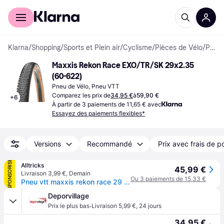
Acheter avec Klarna
Espace entreprises
Klarna
/
Shopping
/
Sports et Plein air
/
Cyclisme
/
Pièces de Vélo
/
Pneus de Vélo
Maxxis Rekon Race EXO/TR/SK 29x2.35 
(60-622)
Pneu de Vélo, Pneu VTT
Comparez les prix de
34,95 €
à
59,90 €
+
6
À partir de 3 paiements de 11,65 € avec
Essayez des paiements flexibles*
Versions
Recommandé
Prix avec frais de p
SPONSORISÉ
Alltricks
45,99 €
Livraison 3,99 €
,
Demain
Ou 3 paiements de 15,33 €
Pneu vtt maxxis rekon race 29 tubeless ready dual exo protection 60tpi dark tan wall
Deporvillage
·
Prix le plus bas
Livraison 5,99 €
,
24 jours
34,95 €