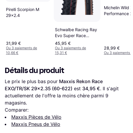
Michelin Wild 
Pirelli Scorpion M
Performance 
29x2.4
(60-622)
Schwalbe Racing Ray
Evo Super Race
29x2.35(60-622)
31,99 €
45,95 €
28,99 €
Ou 3 paiements de
Ou 3 paiements de
10,66 €
15,31 €
Ou 3 paiements d
Détails du produit
Le prix le plus bas pour 
Maxxis Rekon Race 
EXO/TR/SK 29x2.35 (60-622)
 est 
34,95 €
. Il s'agit 
actuellement de l'offre la moins chère parmi 
9
magasins.
Comparer:
Maxxis Pièces de Vélo
Maxxis Pneus de Vélo