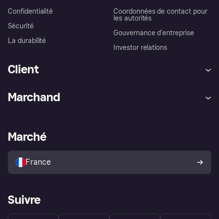
Confidentialité
Coordonnées de contact pour
les autorités
Sécurité
Gouvernance d’entreprise
La durabilité
Investor relations
Client
Aide
Réclamations
Marchand
Login
Protection contre la fraude
Support Marchand
Portail développeurs
L'appli shopping de Klarna
Paramètres de confidentialité
Portail Marchand
Statut opérationnel
Marché
Explorez les magasins
Votre droit de rétractation
Vendre avec Klarna
Plateformes et partenaires
Politique de protection de
l’acheteur Klarna
France
Suivre