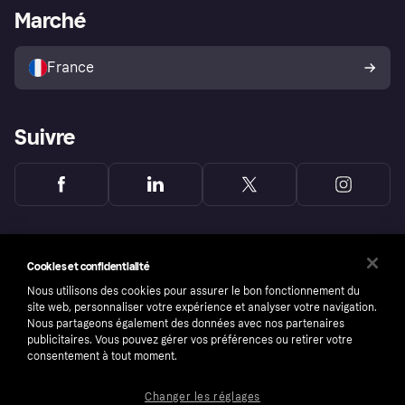
Portail Marchand
Statut opérationnel
Marché
Explorez les magasins
Votre droit de rétractation
Vendre avec Klarna
Plateformes et partenaires
Politique de protection de
l’acheteur Klarna
France
Suivre
Cookies et confidentialité
Nous utilisons des cookies pour assurer le bon fonctionnement du
site web, personnaliser votre expérience et analyser votre navigation.
Nous partageons également des données avec nos partenaires
publicitaires. Vous pouvez gérer vos préférences ou retirer votre
consentement à tout moment.
Changer les réglages