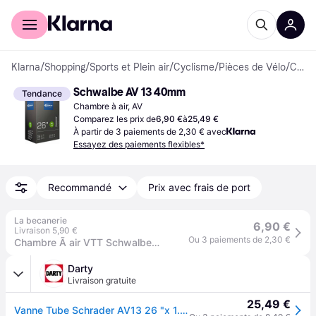
Acheter avec Klarna
Espace entreprises
Klarna
/
Shopping
/
Sports et Plein air
/
Cyclisme
/
Pièces de Vélo
/
Chambres à air
Schwalbe AV 13 40mm
Tendance
Chambre à air, AV
Comparez les prix de
6,90 €
à
25,49 €
À partir de 3 paiements de 2,30 € avec
Essayez des paiements flexibles*
Recommandé
Prix avec frais de port
La becanerie
6,90 €
Livraison 5,90 €
Ou 3 paiements de 2,30 €
Chambre Ã air VTT Schwalbe AV13 26x1.50-2.40 valve Schrader (40 mm)
Darty
Livraison gratuite
25,49 €
Vanne Tube Schrader AV13 26 "x 1.5 / 2.5 SV