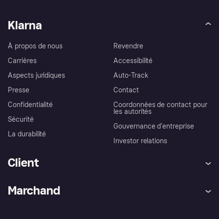
Klarna
À propos de nous
Revendre
Carrières
Accessibilité
Aspects juridiques
Auto-Track
Presse
Contact
Confidentialité
Coordonnées de contact pour
les autorités
Sécurité
Gouvernance d’entreprise
La durabilité
Investor relations
Client
Aide
Réclamations
Marchand
Login
Protection contre la fraude
Support Marchand
Portail développeurs
L'appli shopping de Klarna
Paramètres de confidentialité