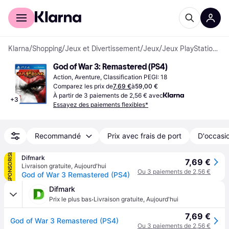
Acheter avec Klarna
Espace entreprises
Klarna
/
Shopping
/
Jeux et Divertissement
/
Jeux
/
Jeux PlayStation 4
God of War 3: Remastered (PS4)
Action, Aventure, Classification PEGI: 18
Comparez les prix de
7,69 €
à
59,00 €
À partir de 3 paiements de 2,56 € avec
+
3
Essayez des paiements flexibles*
Recommandé
Prix avec frais de port
D'occasio
SPONSORISÉ
Difmark
7,69 €
Livraison gratuite
,
Aujourd'hui
Ou 3 paiements de 2,56 €
God of War 3 Remastered (PS4)
Difmark
·
Prix le plus bas
Livraison gratuite
,
Aujourd'hui
7,69 €
God of War 3 Remastered (PS4)
Ou 3 paiements de 2,56 €