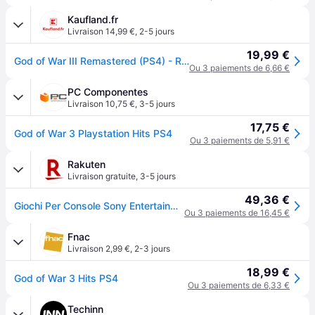
Kaufland.fr
Livraison 14,99 €
,
2-5 jours
19,99 €
God of War III Remastered (PS4) - Retrouvez des combats épiques et des aventures légendaires dans la mythologie grecque, désormais dans une qualité HD époustouflante
Ou 3 paiements de 6,66 €
PC Componentes
Livraison 10,75 €
,
3-5 jours
17,75 €
God of War 3 Playstation Hits PS4
Ou 3 paiements de 5,91 €
Rakuten
Livraison gratuite
,
3-5 jours
49,36 €
Giochi Per Console Sony Entertainment God Of War Iii Remastered - Ps Hits
Ou 3 paiements de 16,45 €
Fnac
Livraison 2,99 €
,
2-3 jours
18,99 €
God of War 3 Hits PS4
Ou 3 paiements de 6,33 €
Techinn