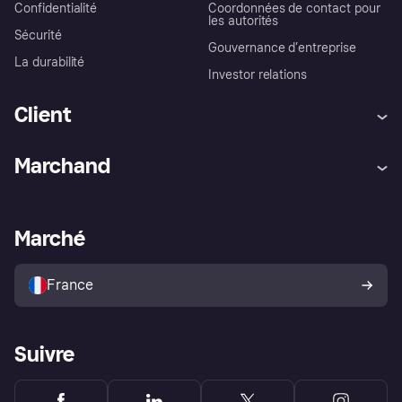
Confidentialité
Coordonnées de contact pour
les autorités
Sécurité
Gouvernance d’entreprise
La durabilité
Investor relations
Client
Aide
Réclamations
Marchand
Login
Protection contre la fraude
Support Marchand
Portail développeurs
L'appli shopping de Klarna
Paramètres de confidentialité
Portail Marchand
Statut opérationnel
Marché
Explorez les magasins
Votre droit de rétractation
Vendre avec Klarna
Plateformes et partenaires
Politique de protection de
l’acheteur Klarna
France
Suivre