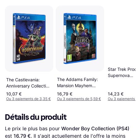
Star Trek Prod
Supernova
The Addams Family:
The Castlevania:
[PlayStation 4]
Mansion Mayhem
Anniversary Collection
(PS4)
(PS4)
10,07 €
16,79 €
14,23 €
Ou 3 paiements de 3,35 €
Ou 3 paiements de 5,59 €
Ou 3 paiements d
Détails du produit
Le prix le plus bas pour 
Wonder Boy Collection (PS4)
est 
16,79 €
. Il s'agit actuellement de l'offre la moins 