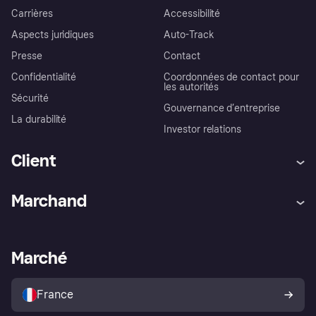
Carrières
Accessibilité
Aspects juridiques
Auto-Track
Presse
Contact
Confidentialité
Coordonnées de contact pour
les autorités
Sécurité
Gouvernance d’entreprise
La durabilité
Investor relations
Client
Aide
Réclamations
Marchand
Login
Protection contre la fraude
Support Marchand
Portail développeurs
L'appli shopping de Klarna
Paramètres de confidentialité
Portail Marchand
Statut opérationnel
Marché
Explorez les magasins
Votre droit de rétractation
Vendre avec Klarna
Plateformes et partenaires
Politique de protection de
l’acheteur Klarna
France