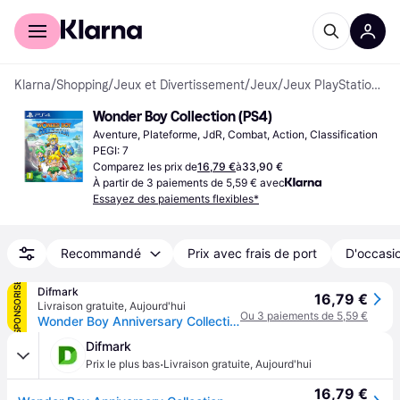
Acheter avec Klarna
Espace entreprises
Klarna
/
Shopping
/
Jeux et Divertissement
/
Jeux
/
Jeux PlayStation 4
Wonder Boy Collection (PS4)
Aventure, Plateforme, JdR, Combat, Action, Classification 
PEGI: 7
Comparez les prix de
16,79 €
à
33,90 €
À partir de 3 paiements de 5,59 € avec
Essayez des paiements flexibles*
Recommandé
Prix avec frais de port
D'occasio
SPONSORISÉ
Difmark
16,79 €
Livraison gratuite
,
Aujourd'hui
Ou 3 paiements de 5,59 €
Wonder Boy Anniversary Collection (PS4)
Difmark
·
Prix le plus bas
Livraison gratuite
,
Aujourd'hui
16,79 €