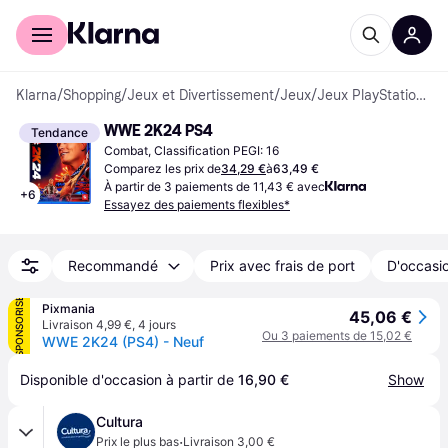
Acheter avec Klarna
Espace entreprises
Klarna
/
Shopping
/
Jeux et Divertissement
/
Jeux
/
Jeux PlayStation 4
WWE 2K24 PS4
Tendance
Combat, Classification PEGI: 16
Comparez les prix de
34,29 €
à
63,49 €
À partir de 3 paiements de 11,43 € avec
+
6
Essayez des paiements flexibles*
Recommandé
Prix avec frais de port
D'occasio
SPONSORISÉ
Pixmania
45,06 €
Livraison 4,99 €
,
4 jours
Ou 3 paiements de 15,02 €
WWE 2K24 (PS4) - Neuf
Disponible d'occasion à partir de 
16,90 €
Show
Cultura
·
Prix le plus bas
Livraison 3,00 €