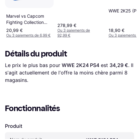
WWE 2K25 (PS
Marvel vs Capcom
Fighting Collection
278,99 €
Arcade Classics (PS4)
20,99 €
18,90 €
Ou 3 paiements de
Ou 3 paiements de 6,99 €
92,99 €
Ou 3 paiements d
Détails du produit
Le prix le plus bas pour 
WWE 2K24 PS4
 est 
34,29 €
. Il 
s'agit actuellement de l'offre la moins chère parmi 
8
magasins.
Fonctionnalités
Produit