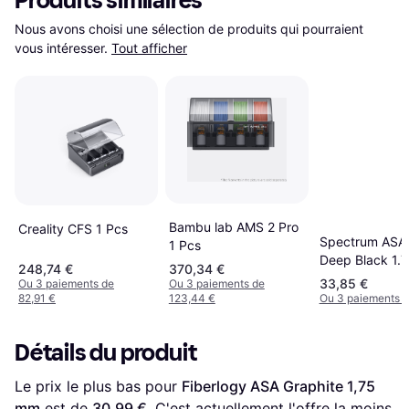
Produits similaires
Nous avons choisi une sélection de produits qui pourraient 
vous intéresser.
Tout afficher
Bambu lab AMS 2 Pro
Creality CFS 1 Pcs
Spectrum ASA
1 Pcs
Deep Black 1.
248,74 €
370,34 €
1000 g
33,85 €
Ou 3 paiements de
Ou 3 paiements de
82,91 €
123,44 €
Ou 3 paiements d
Détails du produit
Le prix le plus bas pour 
Fiberlogy ASA Graphite 1,75 
mm
 est de 
30,99 €
. C'est actuellement l'offre la moins 