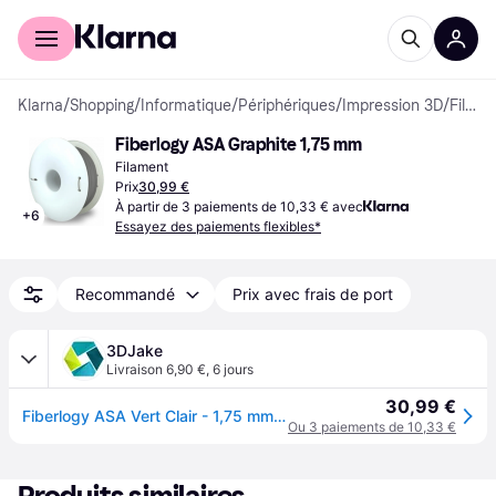
Acheter avec Klarna
Espace entreprises
Klarna
/
Shopping
/
Informatique
/
Périphériques
/
Impression 3D
/
Filaments
Fiberlogy ASA Graphite 1,75 mm
Filament
Prix
30,99 €
À partir de 3 paiements de 10,33 € avec
+
6
Essayez des paiements flexibles*
Recommandé
Prix avec frais de port
3DJake
Livraison 6,90 €
,
6 jours
30,99 €
Fiberlogy ASA Vert Clair - 1,75 mm / 750 g
Ou 3 paiements de 10,33 €