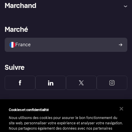
Aide
Réclamations
Marchand
Login
Protection contre la fraude
Support Marchand
Portail développeurs
L'appli shopping de Klarna
Paramètres de confidentialité
Portail Marchand
Statut opérationnel
Marché
Explorez les magasins
Votre droit de rétractation
Vendre avec Klarna
Plateformes et partenaires
Politique de protection de
l’acheteur Klarna
France
Suivre
Cookies et confidentialité
Nous utilisons des cookies pour assurer le bon fonctionnement du
site web, personnaliser votre expérience et analyser votre navigation.
Nous partageons également des données avec nos partenaires