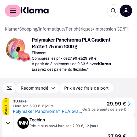
Acheter avec Klarna
Espace entreprises
Klarna
/
Shopping
/
Informatique
/
Périphériques
/
Impression 3D
/
Filaments
Polymaker Panchroma PLA Gradient 
Matte 1.75 mm 1000 g
Filament
Comparez les prix de
27,99 €
à
29,99 €
À partir de 3 paiements de 9,33 € avec
Essayez des paiements flexibles*
Recommandé
Prix avec frais de port
SPONSORISÉ
3DJake
29,99 €
Livraison 6,90 €
,
6 jours
Ou 3 paiements de 9,99 €
Polymaker Panchroma™ PLA Gradient Matte Spring - 1,75 mm / 1000 g
Techinn
·
Prix le plus bas
Livraison 2,99 €
,
12 jours
27,99 €