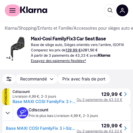
Acheter avec Klarna
Espace entreprises
Klarna
/
Shopping
/
Enfants et Famille
/
Accessoires pour sièges auto 
Maxi-Cosi FamilyFix3 Car Seat Base
Base de siège auto, Sièges orientés vers l'arrière, ISOFIX
Comparez les prix de
129,99 €
à
281,50 €
À partir de 3 paiements de 43,33 € avec
+
4
Essayez des paiements flexibles*
Recommandé
Prix avec frais de port
SPONSORISÉ
Cdiscount
129,99 €
Livraison 4,99 €
,
2-3 jours
Ou 3 paiements de 43,33 €
Base MAXI COSI FamilyFix 3 i-Size Isofix pour trio ZELIA S Nacelle Jade Cosi Tinca Rock Pebble Plus et Groupe 1 Pearl smart - Noir
Cdiscount
·
Prix le plus bas
Livraison 4,99 €
,
2-3 jours
129,99 €
Base MAXI COSI FamilyFix 3 i-Size Isofix pour trio ZELIA S Nacelle Jade Cosi Tinca Rock Pebble Plus et Groupe 1 Pearl smart - Noir
Ou 3 paiements de 43,33 €