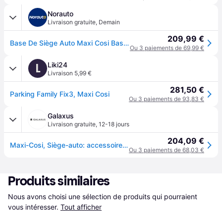
Norauto
Livraison gratuite
,
Demain
209,99 €
Base De Siège Auto Maxi Cosi Base Family Fix 3 Isofix R129 I-size 40-150 Cm
Ou 3 paiements de 69,99 €
Liki24
L
Livraison 5,99 €
281,50 €
Parking Family Fix3, Maxi Cosi
Ou 3 paiements de 93,83 €
Galaxus
Livraison gratuite
,
12-18 jours
204,09 €
Maxi-Cosi, Siège-auto: accessoires, FamilyFix3
Ou 3 paiements de 68,03 €
Produits similaires
Nous avons choisi une sélection de produits qui pourraient 
vous intéresser.
Tout afficher