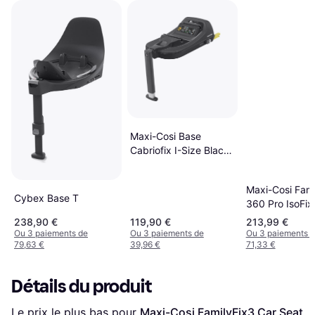
Maxi-Cosi Base
Cabriofix I-Size Black
Noir
Maxi-Cosi Fami
Cybex Base T
360 Pro IsoFix
238,90 €
119,90 €
213,99 €
Ou 3 paiements de
Ou 3 paiements de
Ou 3 paiements 
79,63 €
39,96 €
71,33 €
Détails du produit
Le prix le plus bas pour 
Maxi-Cosi FamilyFix3 Car Seat 