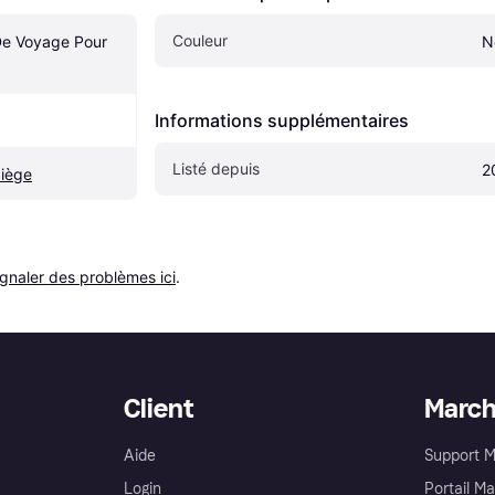
Couleur
e Voyage Pour 
N
Informations supplémentaires
Listé depuis
2
Siège
ignaler des problèmes ici
.
Client
Marc
Aide
Support 
Login
Portail M