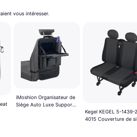
aient vous intéresser.
iMoshion Organisateur de
seat
Siège Auto Luxe Support
Kegel KEGEL 5-1439-2
de Tablette Voiture
4015 Couverture de s
noir Polyester arrière,
avant