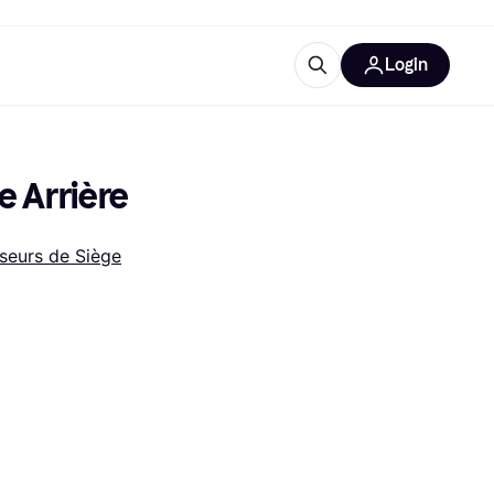
Login
lus d'informations
de bureau
u'est-ce que Klarna?
e Arrière
seurs de Siège
catégories