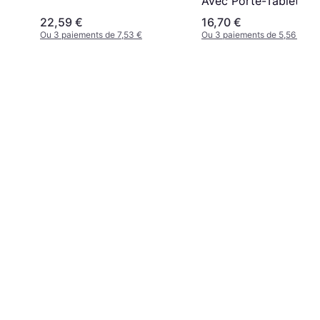
Avec Porte-Tablette E
Poches Multiples Del
22,59 €
16,70 €
Noir
Ou 3 paiements de 7,53 €
Ou 3 paiements de 5,56 €