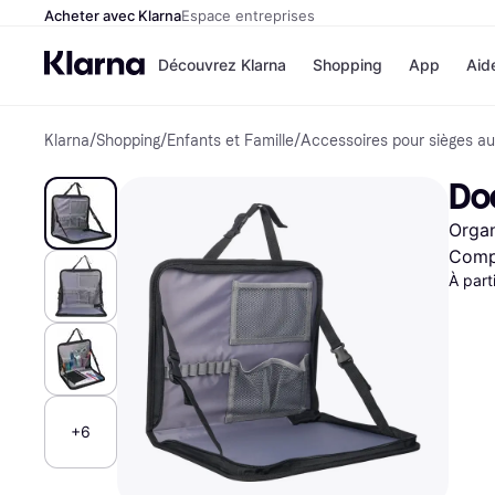
Acheter avec Klarna
Espace entreprises
Découvrez Klarna
Shopping
App
Aid
Klarna
/
Shopping
/
Enfants et Famille
/
Accessoires pour sièges au
Options de paiem
Magasins
Toutes les options d
Cdiscoun
Do
paiement
Airbnb
Payer maintenant
Booking.
Organ
Paiement en 3 fois
Temu
Paiement à 30 jours
JD Sport
Compa
Klarna sur Apple Pa
À part
Voir tous les
+6