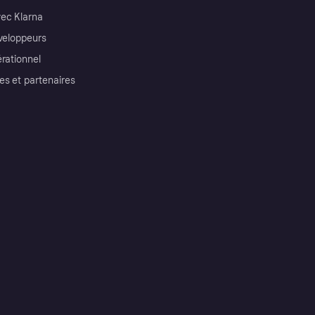
ec Klarna
éveloppeurs
érationnel
es et partenaires