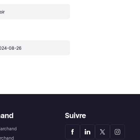
oir
024-08-26
hand
Suivre
Marchand
archand