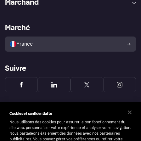
Marchand
Login
Protection contre la fraude
Support Marchand
Portail développeurs
L'appli shopping de Klarna
Paramètres de confidentialité
Portail Marchand
Statut opérationnel
Marché
Explorez les magasins
Votre droit de rétractation
Vendre avec Klarna
Plateformes et partenaires
Politique de protection de
l’acheteur Klarna
France
Suivre
Cookies et confidentialité
Nous utilisons des cookies pour assurer le bon fonctionnement du
site web, personnaliser votre expérience et analyser votre navigation.
Nous partageons également des données avec nos partenaires
publicitaires. Vous pouvez gérer vos préférences ou retirer votre