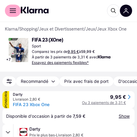
Acheter avec Klarna
Espace entreprises
Klarna
/
Shopping
/
Jeux et Divertissement
/
Jeux
/
Jeux Xbox One
FIFA 23 (XOne)
Sport
Comparez les prix de
9,95 €
à
59,99 €
À partir de 3 paiements de 3,31 € avec
+
7
Essayez des paiements flexibles*
Recommandé
Prix avec frais de port
D'occasio
SPONSORISÉ
Darty
9,95 €
Livraison 2,80 €
Ou 3 paiements de 3,31 €
FIFA 23 Xbox One
Disponible d'occasion à partir de 
7,59 €
Show
Darty
·
Prix le plus bas
Livraison 2,80 €