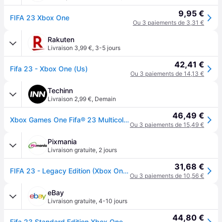
9,95 €
FIFA 23 Xbox One
Ou 3 paiements de 3,31 €
Rakuten
Livraison 3,99 €
,
3-5 jours
42,41 €
Fifa 23 - Xbox One (Us)
Ou 3 paiements de 14,13 €
Techinn
Livraison 2,99 €
,
Demain
46,49 €
Xbox Games One Fifa® 23 Multicolore PAL
Ou 3 paiements de 15,49 €
Pixmania
Livraison gratuite
,
2 jours
31,68 €
FIFA 23 - Legacy Edition (Xbox One) - Neuf
Ou 3 paiements de 10,56 €
eBay
Livraison gratuite
,
4-10 jours
44,80 €
Fifa 23 Standard Edition Xbox One English Xbox One Standa (microsoft Xbox One)