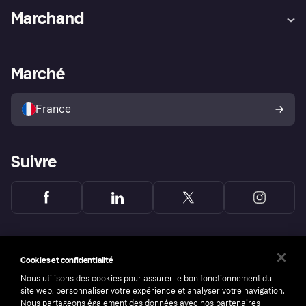
Aide
Réclamations
Marchand
Login
Protection contre la fraude
Support Marchand
Portail développeurs
L'appli shopping de Klarna
Paramètres de confidentialité
Portail Marchand
Statut opérationnel
Marché
Explorez les magasins
Votre droit de rétractation
Vendre avec Klarna
Plateformes et partenaires
Politique de protection de
l’acheteur Klarna
France
Suivre
Cookies et confidentialité
Nous utilisons des cookies pour assurer le bon fonctionnement du
site web, personnaliser votre expérience et analyser votre navigation.
Nous partageons également des données avec nos partenaires