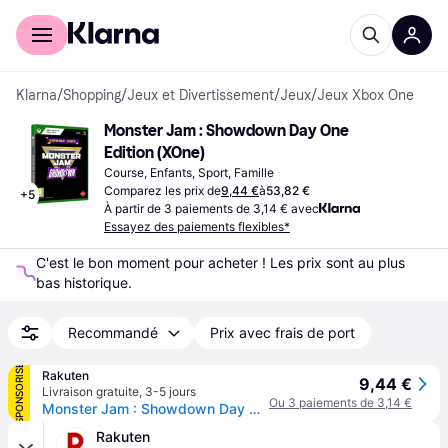
Acheter avec Klarna
Espace entreprises
Klarna
/
Shopping
/
Jeux et Divertissement
/
Jeux
/
Jeux Xbox One
Monster Jam : Showdown Day One 
Edition (XOne)
Course, Enfants, Sport, Famille
Comparez les prix de
9,44 €
à
53,82 €
+
5
À partir de 3 paiements de 3,14 € avec
Essayez des paiements flexibles*
C'est le bon moment pour acheter ! Les prix sont au plus 
bas historique.
Recommandé
Prix avec frais de port
SPONSORISÉ
Rakuten
9,44 €
Livraison gratuite
,
3-5 jours
Ou 3 paiements de 3,14 €
Monster Jam : Showdown Day One Edition Xbox Serie S/X
Rakuten