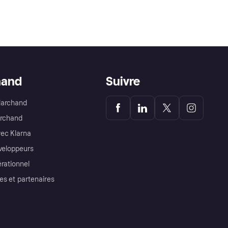
hand
Suivre
Marchand
archand
ec Klarna
éveloppeurs
érationnel
es et partenaires