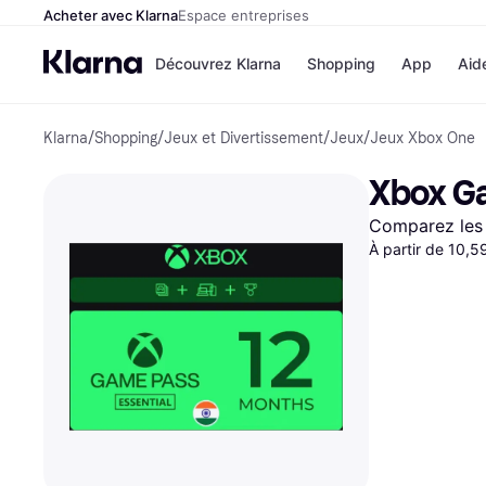
Acheter avec Klarna
Espace entreprises
Découvrez Klarna
Shopping
App
Aid
Klarna
/
Shopping
/
Jeux et Divertissement
/
Jeux
/
Jeux Xbox One
Options de paiem
Magasins
Toutes les options d
Cdiscoun
Xbox Ga
paiement
Airbnb
Payer maintenant
Booking.
Comparez les 
Paiement en 3 fois
Temu
Paiement à 30 jours
À partir de 10,5
JD Sport
Klarna sur Apple Pa
Voir tous les