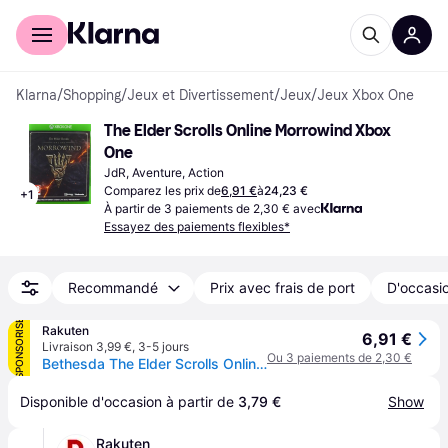
Acheter avec Klarna
Espace entreprises
Klarna
/
Shopping
/
Jeux et Divertissement
/
Jeux
/
Jeux Xbox One
The Elder Scrolls Online Morrowind Xbox 
One
JdR, Aventure, Action
Comparez les prix de
6,91 €
à
24,23 €
+
1
À partir de 3 paiements de 2,30 € avec
Essayez des paiements flexibles*
Recommandé
Prix avec frais de port
D'occasio
SPONSORISÉ
Rakuten
6,91 €
Livraison 3,99 €
,
3-5 jours
Ou 3 paiements de 2,30 €
Bethesda The Elder Scrolls Online : Morrowind Standard Allemand, Anglais, Français PC
Disponible d'occasion à partir de 
3,79 €
Show
Rakuten