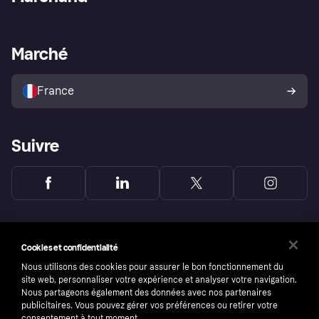
Login
Protection contre la fraude
Support Marchand
Portail développeurs
L'appli shopping de Klarna
Paramètres de confidentialité
Portail Marchand
Statut opérationnel
Marché
Explorez les magasins
Votre droit de rétractation
Vendre avec Klarna
Plateformes et partenaires
Politique de protection de
l’acheteur Klarna
France
Suivre
Cookies et confidentialité
Nous utilisons des cookies pour assurer le bon fonctionnement du
site web, personnaliser votre expérience et analyser votre navigation.
Nous partageons également des données avec nos partenaires
publicitaires. Vous pouvez gérer vos préférences ou retirer votre
consentement à tout moment.