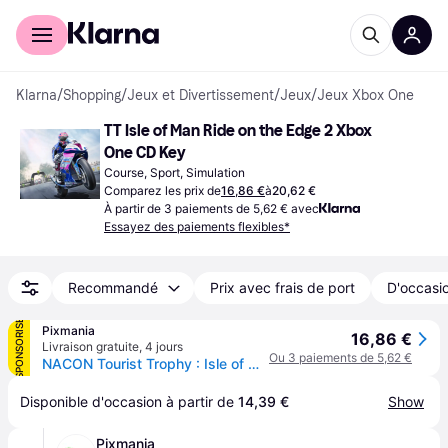
Acheter avec Klarna
Espace entreprises
Klarna
/
Shopping
/
Jeux et Divertissement
/
Jeux
/
Jeux Xbox One
TT Isle of Man Ride on the Edge 2 Xbox 
One CD Key
Course, Sport, Simulation
Comparez les prix de
16,86 €
à
20,62 €
À partir de 3 paiements de 5,62 € avec
Essayez des paiements flexibles*
Recommandé
Prix avec frais de port
D'occasio
SPONSORISÉ
Pixmania
16,86 €
Livraison gratuite
,
4 jours
Ou 3 paiements de 5,62 €
NACON Tourist Trophy : Isle of Man 2 - Neuf
Disponible d'occasion à partir de 
14,39 €
Show
Pixmania