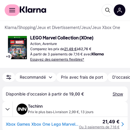
Acheter avec Klarna
Espace entreprises
Klarna
/
Shopping
/
Jeux et Divertissement
/
Jeux
/
Jeux Xbox One
LEGO Marvel Collection (XOne)
Action, Aventure
Comparez les prix de
21,49 €
à
62,76 €
À partir de 3 paiements de 7,16 € avec
+
9
Essayez des paiements flexibles*
Recommandé
Prix avec frais de port
D'occasio
Disponible d'occasion à partir de 
19,00 €
Show
Techinn
·
Prix le plus bas
Livraison 2,99 €
,
13 jours
21,49 €
Xbox Games Xbox One Lego Marvel Collections Multicolore
Ou 3 paiements de 7,16 €