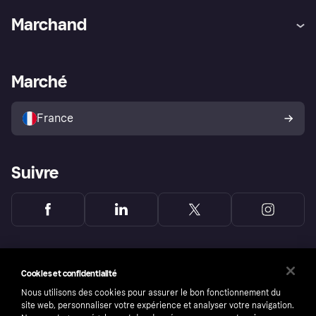
Aide
Réclamations
Marchand
Login
Protection contre la fraude
Support Marchand
Portail développeurs
L'appli shopping de Klarna
Paramètres de confidentialité
Portail Marchand
Statut opérationnel
Marché
Explorez les magasins
Votre droit de rétractation
Vendre avec Klarna
Plateformes et partenaires
Politique de protection de
l’acheteur Klarna
France
Suivre
Cookies et confidentialité
Nous utilisons des cookies pour assurer le bon fonctionnement du
site web, personnaliser votre expérience et analyser votre navigation.