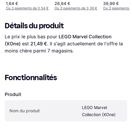
Neighborville Xbox
1,64 €
26,64 €
39,99 €
One
Ou 3 paiements de 0,54 €
Ou 3 paiements de 3,36 €
Ou 3 paiements d
Détails du produit
Le prix le plus bas pour 
LEGO Marvel Collection 
(XOne)
 est 
21,49 €
. Il s'agit actuellement de l'offre la 
moins chère parmi 
7
 magasins.
Fonctionnalités
Produit
LEGO Marvel 
Nom du produit
Collection (XOne)