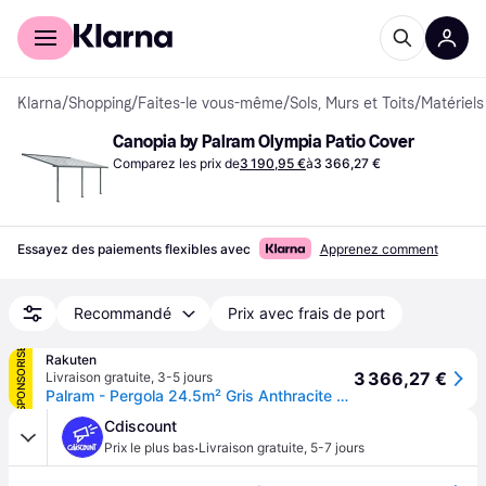
Acheter avec Klarna
Espace entreprises
Klarna
/
Shopping
/
Faites-le vous-même
/
Sols, Murs et Toits
/
Matériels
Canopia by Palram Olympia Patio Cover
Comparez les prix de
3 190,95 €
à
3 366,27 €
Essayez des paiements flexibles avec
Apprenez comment
Recommandé
Prix avec frais de port
SPONSORISÉ
Rakuten
3 366,27 €
Livraison gratuite
,
3-5 jours
Palram - Pergola 24.5m² Gris Anthracite - 704355
Cdiscount
·
Prix le plus bas
Livraison gratuite
,
5-7 jours