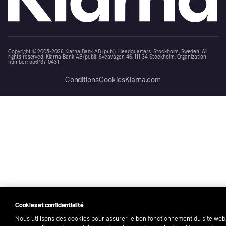
Copyright © 2005-2026 Klarna Bank AB (publ). Headquarters: Stockholm, Sweden. All
rights reserved. Klarna Bank AB (publ). Sveavägen 46, 111 34 Stockholm. Organization
number: 556737-0431
Conditions
Cookies
Klarna.com
Cookies et confidentialité
Nous utilisons des cookies pour assurer le bon fonctionnement du site web