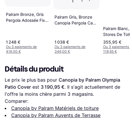
Palram Bronze, Gris
Palram Gris, Bronze
Pergola Adossée Fixe
Canopia Pergola Capri
Aluminium Canopia
Palram Blanc, G
3 x 4.3 m
705601
Stores De Toit 
5.2 m Blanc
1 248 €
1 038 €
355,95 €
Ou 3 paiements de
Ou 3 paiements de
Ou 3 paiements 
416,00 €
346,00 €
118,65 €
Détails du produit
Le prix le plus bas pour 
Canopia by Palram Olympia 
Patio Cover
 est 
3 190,95 €
. Il s'agit actuellement de 
l'offre la moins chère parmi 
3
 magasins.
Comparer:
Canopia by Palram Matériels de toiture
Canopia by Palram Auvents de Terrasse