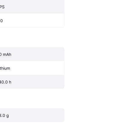
PS
.0
0 mAh
ithium
40.0 h
3.0 g