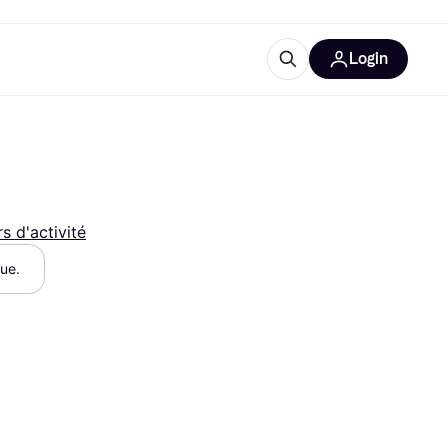
Login
lus d'informations
de bureau
u'est-ce que Klarna?
s d'activité
que.
catégories