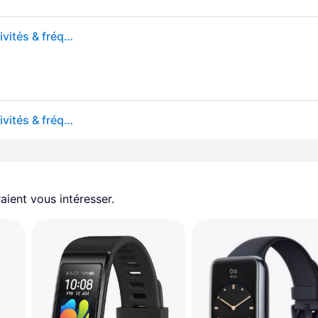
Fitband - Bracelet de fitness Connecté Tracker d'activités & fréquence cardiaque Discret et Léger, longue autonomie - Noir - Neuf
Fitband - Bracelet de fitness Connecté Tracker d'activités & fréquence cardiaque Discret et Léger, longue autonomie
aient vous intéresser.