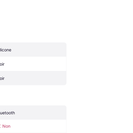
ilicone
oir
oir
luetooth
Non