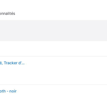
onnalités
Forever SB-50 Fitband - Bracelet de fitness connecté, Tracker d'activité et de fréquence cardiaque, Discret et léger, Pression artérielle, Noir
oth - noir