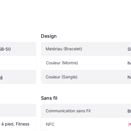
Design
Matériau (Bracelet)
 SB-50
S
Couleur (Montre)
N
Couleur (Sangle)
té
N
Sans fil
Communication sans Fil
B
 à pied, Fitness
NFC