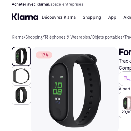
Acheter avec Klarna
Espace entreprises
Découvrez Klarna
Shopping
App
Aid
Klarna
/
Shopping
/
Téléphones & Wearables
/
Objets portables
/
Tra
Options de paiem
Magasins
Toutes les options d
Cdiscoun
Fo
paiement
Airbnb
-17%
Payer maintenant
Booking.
Track
Paiement en 3 fois
Temu
Paiement à 30 jours
JD Sport
Compa
Klarna sur Apple Pa
À part
Voir tous les
29,90