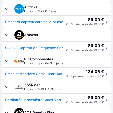
Alltricks
Livraison 3,99 €
,
Demain
89,00 €
Brassard capteur cardiaque bluetooth coros hrm jaune citron
Ou 3 paiements de 29,66 €
Amazon
89,00 €
COROS Capteur de Fréquence Cardiaque, Confortable- Jaune Citron, Habituel
Ou 3 paiements de 29,66 €
PC Componentes
Livraison gratuite
,
3-5 jours
134,06 €
Bracelet d'activité Coros Heart Rate Monitor Bluetooth Lima 38 heures batterie optique
Ou 3 paiements de 44,68 €
365Rider
Livraison 5,99 €
,
1-3 jours
89,00 €
Cardiofréquencemètre Coros Vert Citron
Ou 3 paiements de 29,66 €
ADS Running Shop