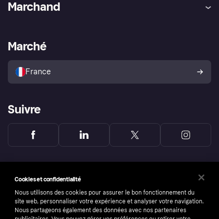
Marchand
Login
Protection contre la fraude
Support Marchand
Portail développeurs
L'appli shopping de Klarna
Paramètres de confidentialité
Portail Marchand
Statut opérationnel
Marché
Explorez les magasins
Votre droit de rétractation
Vendre avec Klarna
Plateformes et partenaires
Politique de protection de
l’acheteur Klarna
France
Suivre
Cookies et confidentialité
Nous utilisons des cookies pour assurer le bon fonctionnement du
site web, personnaliser votre expérience et analyser votre navigation.
Nous partageons également des données avec nos partenaires