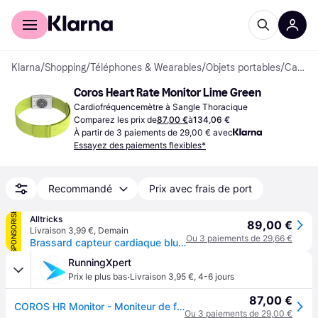
Acheter avec Klarna
Espace entreprises
Klarna
/
Shopping
/
Téléphones & Wearables
/
Objets portables
/
Cardiofréquencemètres à Sangle Thoracique
Coros Heart Rate Monitor Lime Green
Cardiofréquencemètre à Sangle Thoracique
Comparez les prix de
87,00 €
à
134,06 €
À partir de 3 paiements de 29,00 € avec
Essayez des paiements flexibles*
Recommandé
Prix avec frais de port
SPONSORISÉ
Alltricks
89,00 €
Livraison 3,99 €
,
Demain
Ou 3 paiements de 29,66 €
Brassard capteur cardiaque bluetooth coros hrm jaune citron
RunningXpert
·
Prix le plus bas
Livraison 3,95 €
,
4-6 jours
87,00 €
COROS HR Monitor - Moniteur de fréquence cardiaque pour entraînement, design confortable, vert, taille unique
Ou 3 paiements de 29,00 €