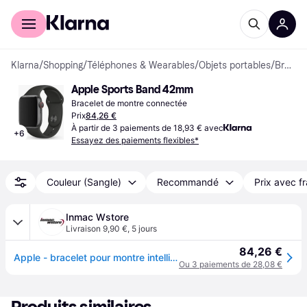
Acheter avec Klarna
Espace entreprises
Klarna
/
Shopping
/
Téléphones & Wearables
/
Objets portables
/
Bracelets de montre connectée
Apple Sports Band 42mm
Bracelet de montre connectée
Prix
84,26 €
À partir de 3 paiements de 18,93 € avec
+
6
Essayez des paiements flexibles*
Couleur (Sangle)
Recommandé
Prix avec fr
Inmac Wstore
Livraison 9,90 €
,
5 jours
84,26 €
Apple - bracelet pour montre intelligente - 42mm
Ou 3 paiements de 28,08 €