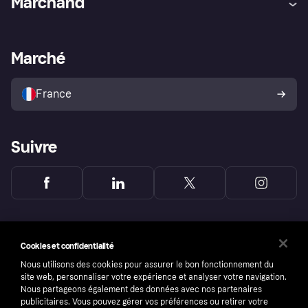
Marchand
Login
Protection contre la fraude
Support Marchand
Portail développeurs
L'appli shopping de Klarna
Paramètres de confidentialité
Portail Marchand
Statut opérationnel
Marché
Explorez les magasins
Votre droit de rétractation
Vendre avec Klarna
Plateformes et partenaires
Politique de protection de
l’acheteur Klarna
France
Suivre
Cookies et confidentialité
Nous utilisons des cookies pour assurer le bon fonctionnement du
site web, personnaliser votre expérience et analyser votre navigation.
Nous partageons également des données avec nos partenaires
publicitaires. Vous pouvez gérer vos préférences ou retirer votre