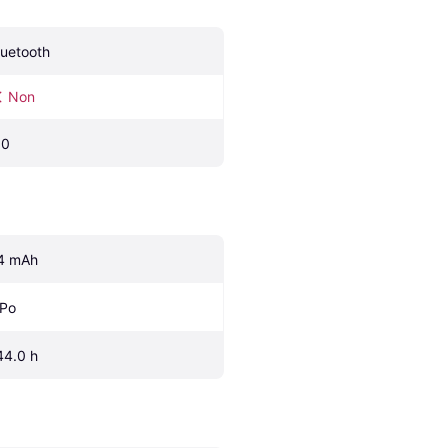
luetooth
Non
.0
4 mAh
iPo
44.0 h