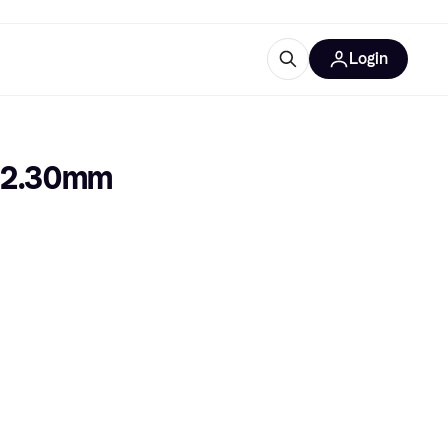
Login
lus d'informations
de bureau
u'est-ce que Klarna?
 22.30mm 
catégories