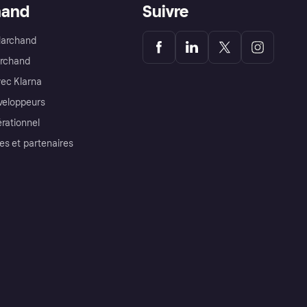
hand
Suivre
Marchand
archand
ec Klarna
éveloppeurs
érationnel
es et partenaires