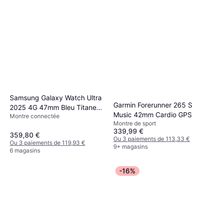
Samsung Galaxy Watch Ultra
Garmin Forerunner 265 S
2025 4G 47mm Bleu Titane
Music 42mm Cardio GPS
Montre connectée
Tactile
Montre de sport
339,99 €
359,80 €
Ou 3 paiements de 113,33 €
Ou 3 paiements de 119,93 €
9+ magasins
6 magasins
-16%