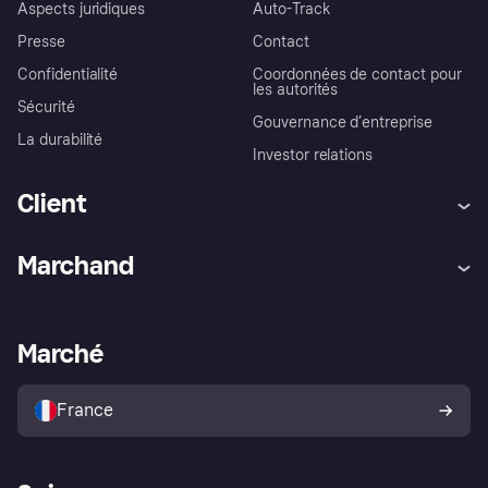
Aspects juridiques
Auto-Track
Presse
Contact
Confidentialité
Coordonnées de contact pour
les autorités
Sécurité
Gouvernance d’entreprise
La durabilité
Investor relations
Client
Aide
Réclamations
Marchand
Login
Protection contre la fraude
Support Marchand
Portail développeurs
L'appli shopping de Klarna
Paramètres de confidentialité
Portail Marchand
Statut opérationnel
Marché
Explorez les magasins
Votre droit de rétractation
Vendre avec Klarna
Plateformes et partenaires
Politique de protection de
l’acheteur Klarna
France