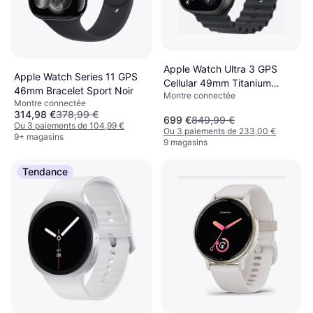
Apple Watch Ultra 3 GPS
Apple Watch Series 11 GPS
Cellular 49mm Titanium
46mm Bracelet Sport Noir
Montre connectée
Boitier
Montre connectée
314,98 €
378,99 €
699 €
849,99 €
Ou 3 paiements de 104,99 €
Ou 3 paiements de 233,00 €
9+ magasins
9 magasins
Tendance