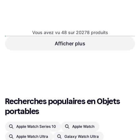
Vous avez vu 48 sur 20278 produits
Huawei Watch D2 with
Afficher plus
Samsung Galaxy Watch8
Fluoroelastomer Strap
40mm BT Graphite
Montre connectée
Montre connectée
215,99 €
249,16 €
280,99 €
Ou 3 paiements de 71,99 €
Ou 3 paiements de 83,05 €
9+ magasins
9+ magasins
1
2
3
...
213
...
423
Recherches populaires en Objets 
portables
Apple Watch Series 10
Apple Watch
Apple Watch Ultra
Galaxy Watch Ultra