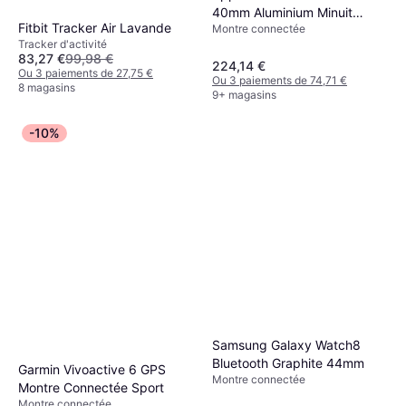
40mm Aluminium Minuit
Fitbit Tracker Air Lavande
Montre connectée
Bracelet
Tracker d'activité
83,27 €
99,98 €
224,14 €
Ou 3 paiements de 27,75 €
Ou 3 paiements de 74,71 €
8 magasins
9+ magasins
-10%
Samsung Galaxy Watch8
Bluetooth Graphite 44mm
Garmin Vivoactive 6 GPS
Montre connectée
Montre Connectée Sport
Montre connectée