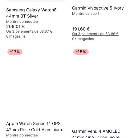
Garmin Vivoactive 5 Ivory
Samsung Galaxy Watch8
Montre de sport
44mm BT Silver
Montre connectée
206,01 €
191,60 €
Ou 3 paiements de 68,67 €
Ou 3 paiements de 63,86 €
6 magasins
9+ magasins
-17%
-15%
Apple Watch Series 11 GPS
42mm Rose Gold Aluminium
Garmin Venu 4 AMOLED
Montre connectée
Case
41mm Or Silicone Ivoire