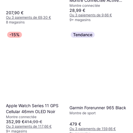
Montre Connectée Active
Montre connectée
Argent
28,99 €
207,90 €
Ou 3 paiements de 9,66 €
Ou 3 paiements de 69,30 €
9+ magasins
8 magasins
-15%
Tendance
Apple Watch Series 11 GPS
Garmin Forerunner 965 Black
Cellular 46mm OLED Noir
Montre de sport
Montre connectée
352,99 €
414,99 €
479 €
Ou 3 paiements de 117,66 €
Ou 3 paiements de 159,66 €
9+ magasins