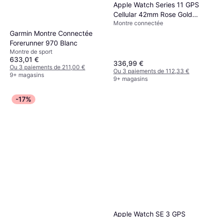
Apple Watch Series 11 GPS
Cellular 42mm Rose Gold
Montre connectée
Aluminium
Garmin Montre Connectée
Forerunner 970 Blanc
Montre de sport
633,01 €
336,99 €
Ou 3 paiements de 211,00 €
Ou 3 paiements de 112,33 €
9+ magasins
9+ magasins
-17%
Apple Watch SE 3 GPS