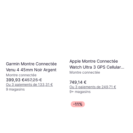
Apple Montre Connectée
Garmin Montre Connectée
Watch Ultra 3 GPS Cellular
Venu 4 45mm Noir Argent
Montre connectée
49mm Black Titanium Case
Montre connectée
399,93 €
457,25 €
749,14 €
Ou 3 paiements de 133,31 €
Ou 3 paiements de 249,71 €
9 magasins
9+ magasins
-11%