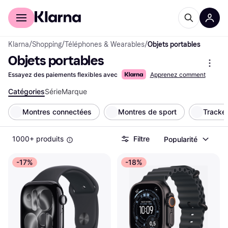
Acheter avec Klarna
Espace entreprises
Klarna
/
Shopping
/
Téléphones & Wearables
/
Objets portables
Objets portables
Essayez des paiements flexibles avec
Apprenez comment
Catégories
Série
Marque
Montres connectées
Montres de sport
Tracker
1000+ produits
Filtre
Popularité
-17%
-18%