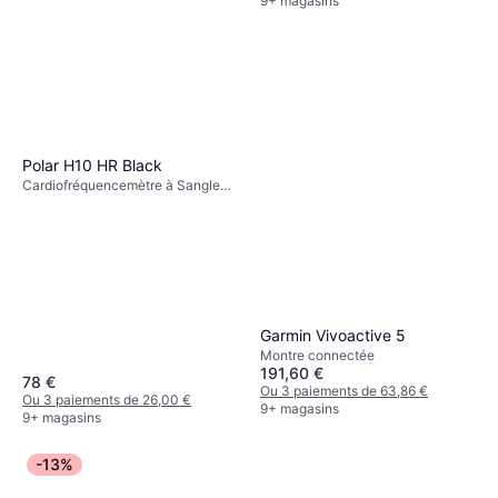
9+ magasins
Polar H10 HR Black
Cardiofréquencemètre à Sangle
Thoracique
Garmin Vivoactive 5
Montre connectée
191,60 €
78 €
Ou 3 paiements de 63,86 €
Ou 3 paiements de 26,00 €
9+ magasins
9+ magasins
-13%