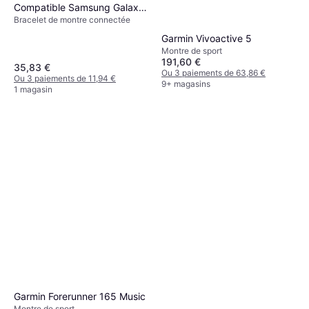
Compatible Samsung Galaxy
Bracelet de montre connectée
Watch Ultra 47mm
Garmin Vivoactive 5
Montre de sport
191,60 €
35,83 €
Ou 3 paiements de 63,86 €
Ou 3 paiements de 11,94 €
9+ magasins
1 magasin
Garmin Forerunner 165 Music
Montre de sport