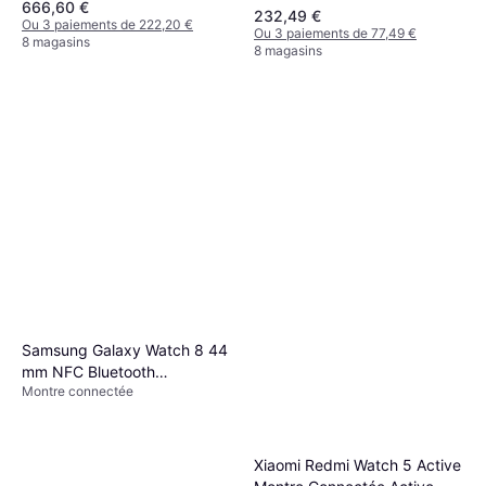
666,60 €
232,49 €
Ou 3 paiements de 222,20 €
Ou 3 paiements de 77,49 €
8 magasins
8 magasins
Samsung Galaxy Watch 8 44
mm NFC Bluetooth
Montre connectée
Smartwatch
Xiaomi Redmi Watch 5 Active