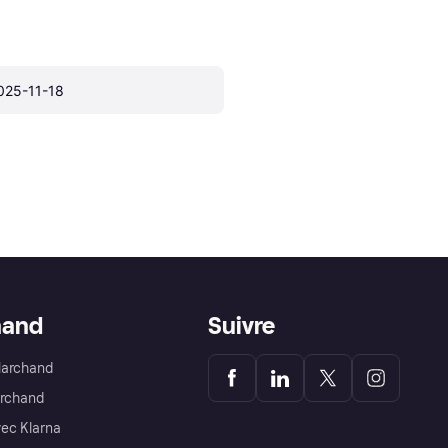
025-11-18
hand
Suivre
Marchand
archand
ec Klarna