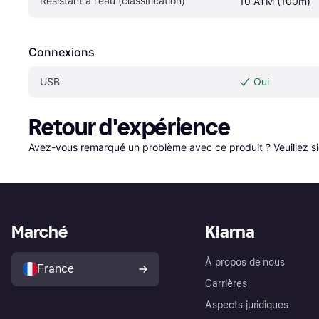
Résistant à l'eau (classification)
10 ATM (100m)
Connexions
USB
Oui
Retour d'expérience
Avez-vous remarqué un problème avec ce produit ? Veuillez 
s
Marché
Klarna
À propos de nous
France
Carrières
Aspects juridiques