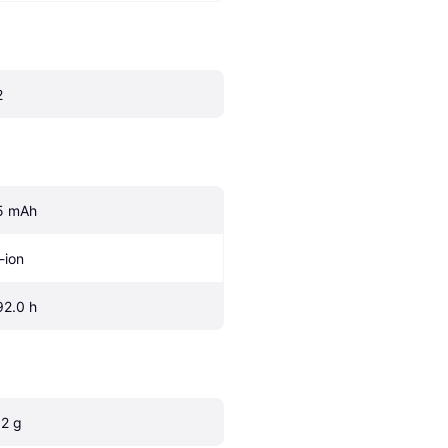
2
5 mAh
-ion
92.0 h
.2 g