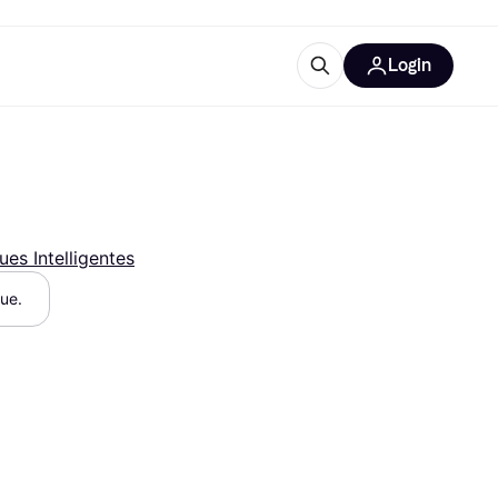
Login
lus d'informations
de bureau
u'est-ce que Klarna?
ues Intelligentes
que.
catégories