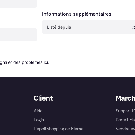
Informations supplémentaires
Listé depuis
2
ignaler des problèmes ici
.
Client
Marc
Aide
Support 
Login
Portail M
L'appli shopping de Klarna
Vendre av