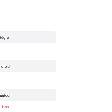
ntégré
ndroid
luetooth
Non