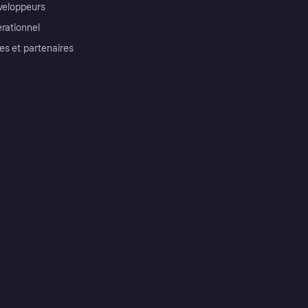
éveloppeurs
érationnel
es et partenaires