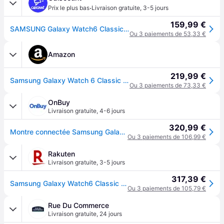
·
Prix le plus bas
Livraison gratuite
,
3-5 jours
159,99 €
SAMSUNG Galaxy Watch6 Classic 47mm Argent Bluetooth - Gris
Ou 3 paiements de 53,33 €
Amazon
219,99 €
Samsung Galaxy Watch 6 Classic R960 47mm, NFC, BT 5.3, Silver EU SM-R960
Ou 3 paiements de 73,33 €
OnBuy
Livraison gratuite
,
4-6 jours
320,99 €
Montre connectée Samsung Galaxy Watch6 Classic 47M Bluetooth Argent import
Ou 3 paiements de 106,99 €
Rakuten
Livraison gratuite
,
3-5 jours
317,39 €
Samsung Galaxy Watch6 Classic 47 mm Numérique Écran tactile Noir
Ou 3 paiements de 105,79 €
Rue Du Commerce
Livraison gratuite
,
24 jours