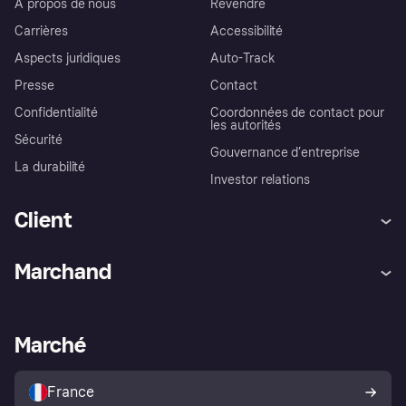
À propos de nous
Revendre
Carrières
Accessibilité
Aspects juridiques
Auto-Track
Presse
Contact
Confidentialité
Coordonnées de contact pour
les autorités
Sécurité
Gouvernance d’entreprise
La durabilité
Investor relations
Client
Aide
Réclamations
Marchand
Login
Protection contre la fraude
Support Marchand
Portail développeurs
L'appli shopping de Klarna
Paramètres de confidentialité
Portail Marchand
Statut opérationnel
Marché
Explorez les magasins
Votre droit de rétractation
Vendre avec Klarna
Plateformes et partenaires
Politique de protection de
l’acheteur Klarna
France