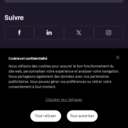
Suivre
Cookies et confidentialité
Nous utilisons des cookies pour assurer le bon fonctionnement du
site web, personnaliser votre expérience et analyser votre navigation.
Nous partageons également des données avec nos partenaires
publicitaires. Vous pouvez gérer vos préférences ou retirer votre
consentement à tout moment.
Changer les réglages
Copyright © 2005-2026 Klarna Bank AB (publ). Headquarters: Stockholm, Sweden. All
rights reserved. Klarna Bank AB (publ). Sveavägen 46, 111 34 Stockholm. Organization
number: 556737-0431
Tout refuser
Tout autoriser
Conditions
Cookies
Klarna.com