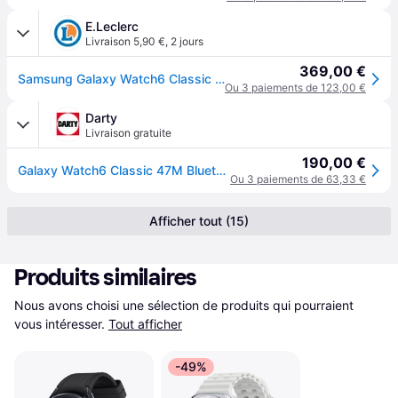
E.Leclerc
Livraison 5,90 €
,
2 jours
369,00 €
Samsung Galaxy Watch6 Classic 3,81 cm (1.5") OLED 47 mm NumÃ©rique 480 x 480 pixels Ãcran tactile Argent Wifi GPS (satellite)
Ou 3 paiements de 123,00 €
Darty
Livraison gratuite
190,00 €
Galaxy Watch6 Classic 47M Bluetooth Noir import
Ou 3 paiements de 63,33 €
Afficher tout (15)
Produits similaires
Nous avons choisi une sélection de produits qui pourraient 
vous intéresser.
Tout afficher
-49%