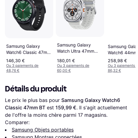
Samsung Galaxy
Samsung Galaxy
Samsung Gala
Watch Ultra 47mm
Watch6 Classic 47mm
Watch6 44mm
LTE Titanium White
4G
146,30 €
180,01 €
258,98 €
Ou 3 paiements de
Ou 3 paiements de
Ou 3 paiements 
48,76 €
60,00 €
86,32 €
Détails du produit
Le prix le plus bas pour 
Samsung Galaxy Watch6 
Classic 47mm BT
 est 
159,99 €
. Il s'agit actuellement 
de l'offre la moins chère parmi 
17
 magasins.
Comparer:
Samsung Objets portables
Samsung Montres connectées