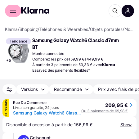
Acheter avec Klarna
Espace entreprises
Klarna
/
Shopping
/
Téléphones & Wearables
/
Objets portables
/
Montres connectées
Samsung Galaxy Watch6 Classic 47mm 
Tendance
BT
Montre connectée
Comparez les prix de
159,99 €
à
449,99 €
+
5
À partir de 3 paiements de 53,33 € avec
Essayez des paiements flexibles*
Versions
Recommandé
Prix avec frais de p
SPONSORISÉ
Rue Du Commerce
209,95 €
Livraison gratuite
,
24 jours
Ou 3 paiements de 69,98 €
Samsung Galaxy Watch6 Classic BT (47 mm / Argent)
Disponible d'occasion à partir de 
156,99 €
Show
Cdiscount