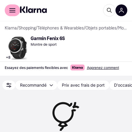
Acheter avec Klarna
Espace entreprises
Klarna
/
Shopping
/
Téléphones & Wearables
/
Objets portables
/
Montres de sport
Garmin Fenix 6S
Montre de sport
+
8
Essayez des paiements flexibles avec
Apprenez comment
Recommandé
Prix avec frais de port
D'occasio