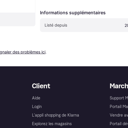
Informations supplémentaires
Listé depuis
2
ignaler des problèmes ici
.
Client
Marc
Aide
Support 
Login
Portail M
L'appli shopping de Klarna
Vendre av
Explorez les magasins
Portail d