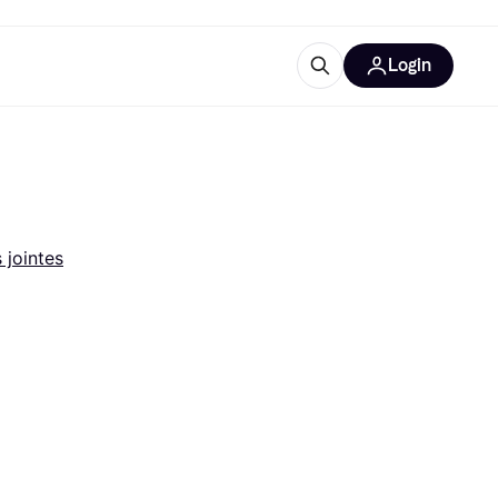
Login
lus d'informations
de bureau
u'est-ce que Klarna?
 jointes
catégories