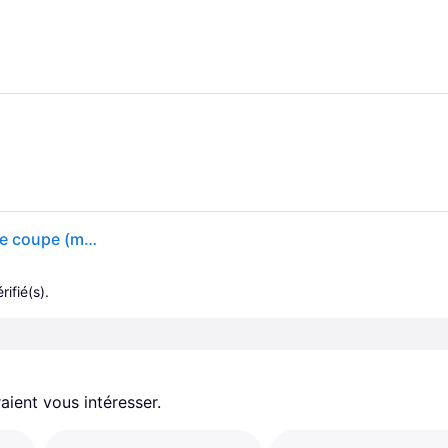
Makita 198779-6 sans fil Outil taille-herbe Largeur de coupe (max.): 450 mm
rifié(s).
aient vous intéresser.