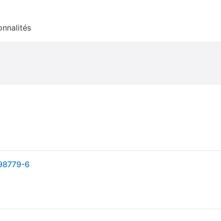
onnalités
198779-6