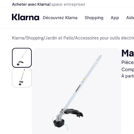
Acheter avec Klarna
Espace entreprises
Découvrez Klarna
Shopping
App
Aid
Klarna
/
Shopping
/
Jardin et Patio
/
Accessoires pour outils électri
Options de paiem
Magasins
Toutes les options d
Cdiscoun
Ma
paiement
Airbnb
Payer maintenant
Booking.
Pièce
Paiement en 3 fois
Temu
Paiement à 30 jours
JD Sport
Compa
Klarna sur Apple Pa
À part
Voir tous les