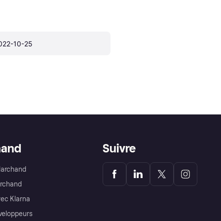
022-10-25
hand
Suivre
Marchand
archand
ec Klarna
éveloppeurs