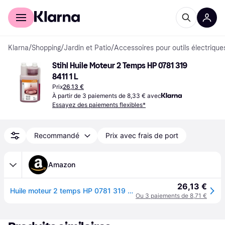
Acheter avec Klarna
Espace entreprises
Klarna
/
Shopping
/
Jardin et Patio
/
Accessoires pour outils électriques
Stihl Huile Moteur 2 Temps HP 0781 319 
8411 1 L
Prix
26,13 €
À partir de 3 paiements de 8,33 € avec
Essayez des paiements flexibles*
Recommandé
Prix avec frais de port
Amazon
26,13 €
Huile moteur 2 temps HP 0781 319 8411 de 1 l par Stihl
Ou 3 paiements de 8,71 €