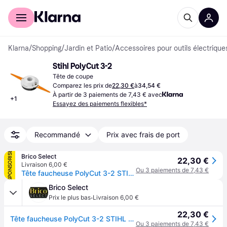
Acheter avec Klarna
Espace entreprises
Klarna
/
Shopping
/
Jardin et Patio
/
Accessoires pour outils électriques
Stihl PolyCut 3-2
Tête de coupe
Comparez les prix de
22,30 €
à
34,54 €
À partir de 3 paiements de 7,43 € avec
+
1
Essayez des paiements flexibles*
Recommandé
Prix avec frais de port
SPONSORISÉ
Brico Select
22,30 €
Livraison 6,00 €
Ou 3 paiements de 7,43 €
Tête faucheuse PolyCut 3-2 STIHL pour FSA57
Brico Select
·
Prix le plus bas
Livraison 6,00 €
22,30 €
Tête faucheuse PolyCut 3-2 STIHL pour FSA57
Ou 3 paiements de 7,43 €