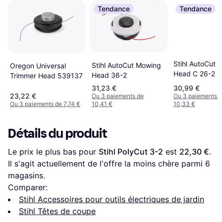
Tendance
Tendance
Stihl AutoCut 
Stihl AutoCut Mowing
Oregon Universal
Head C 26-2
Head 36-2
Trimmer Head 539137
31,23 €
30,99 €
23,22 €
Ou 3 paiements de
Ou 3 paiements 
Ou 3 paiements de 7,74 €
10,41 €
10,33 €
Détails du produit
Le prix le plus bas pour 
Stihl PolyCut 3-2
 est 
22,30 €
. 
Il s'agit actuellement de l'offre la moins chère parmi 
6
magasins.
Comparer:
Stihl Accessoires pour outils électriques de jardin
Stihl Têtes de coupe