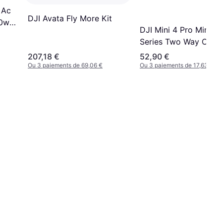
 Ac
DJI Avata Fly More Kit
50w
DJI Mini 4 Pro Mini 3
Series Two Way Char
Hub
207,18 €
52,90 €
Ou 3 paiements de 69,06 €
Ou 3 paiements de 17,63 €