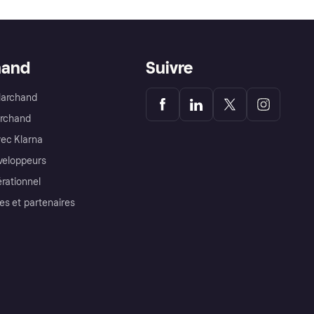
hand
Suivre
Marchand
archand
ec Klarna
éveloppeurs
érationnel
es et partenaires