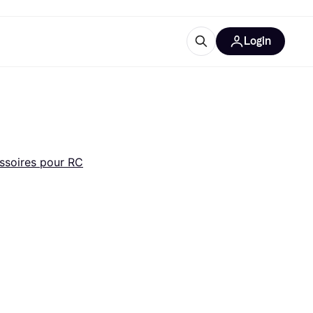
Login
lus d'informations
de bureau
u'est-ce que Klarna?
ssoires pour RC
catégories