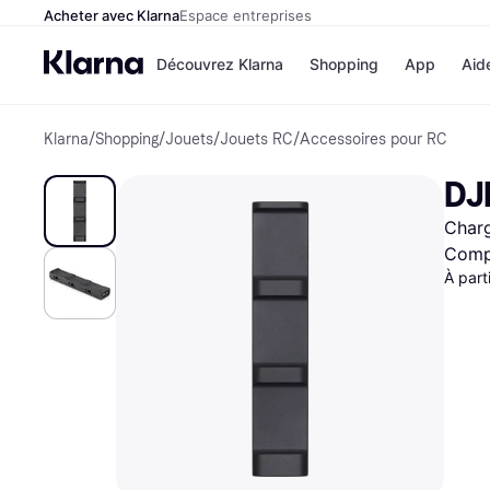
Acheter avec Klarna
Espace entreprises
Découvrez Klarna
Shopping
App
Aid
Klarna
/
Shopping
/
Jouets
/
Jouets RC
/
Accessoires pour RC
Options de paiem
Magasins
Toutes les options d
Cdiscoun
DJ
paiement
Airbnb
Payer maintenant
Booking.
Char
Paiement en 3 fois
Temu
Paiement à 30 jours
JD Sport
Compa
Klarna sur Apple Pa
À part
Voir tous les