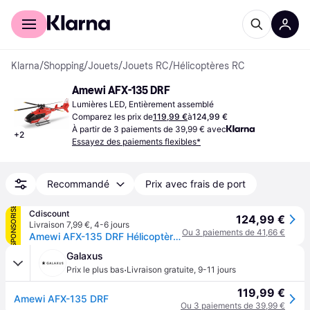
Acheter avec Klarna
Espace entreprises
Klarna
/
Shopping
/
Jouets
/
Jouets RC
/
Hélicoptères RC
Amewi AFX-135 DRF
Lumières LED, Entièrement assemblé
Comparez les prix de
119,99 €
à
124,99 €
À partir de 3 paiements de 39,99 € avec
+
2
Essayez des paiements flexibles*
Recommandé
Prix avec frais de port
SPONSORISÉ
Cdiscount
124,99 €
Livraison 7,99 €
,
4-6 jours
Ou 3 paiements de 41,66 €
Amewi AFX-135 DRF Hélicoptère RC prêt à voler (RtF) - Blanc
Galaxus
·
Prix le plus bas
Livraison gratuite
,
9-11 jours
119,99 €
Amewi AFX-135 DRF
Ou 3 paiements de 39,99 €