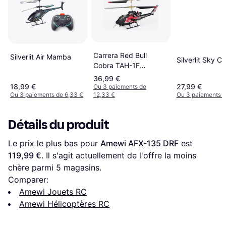
Carrera Red Bull
Silverlit Air Mamba
Silverlit Sky C
Cobra TAH-1F
370501040X
36,99 €
18,99 €
27,99 €
Ou 3 paiements de
Ou 3 paiements de 6,33 €
12,33 €
Ou 3 paiements d
Détails du produit
Le prix le plus bas pour 
Amewi AFX-135 DRF
 est 
119,99 €
. Il s'agit actuellement de l'offre la moins 
chère parmi 
5
 magasins.
Comparer:
Amewi Jouets RC
Amewi Hélicoptères RC