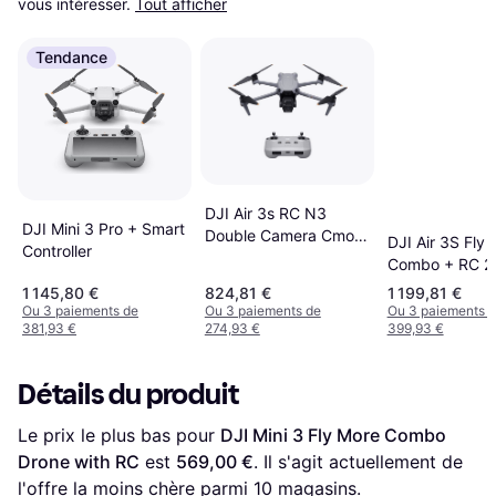
vous intéresser.
Tout afficher
Tendance
DJI Air 3s RC N3
DJI Mini 3 Pro + Smart
Double Camera Cmos
DJI Air 3S Fly
Controller
1 Inch 14 Stops
Combo + RC 2
1 145,80 €
824,81 €
1 199,81 €
Ou 3 paiements de
Ou 3 paiements de
Ou 3 paiements 
381,93 €
274,93 €
399,93 €
Détails du produit
Le prix le plus bas pour 
DJI Mini 3 Fly More Combo 
Drone with RC
 est 
569,00 €
. Il s'agit actuellement de 
l'offre la moins chère parmi 
10
 magasins.