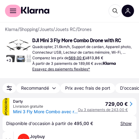
Acheter avec Klarna
Espace entreprises
Klarna
/
Shopping
/
Jouets
/
Jouets RC
/
Drones
DJI Mini 3 Fly More Combo Drone with RC
Quadcopter, 21.6km/h, Support de cardan, Appareil photo, 
Connecteur USB, Lecteur de cartes mémoire, Wi-Fi, 
Bluetooth
Comparez les prix de
569,00 €
à
813,86 €
+
3
À partir de 3 paiements de 189,66 € avec
Essayez des paiements flexibles*
Recommandé
Prix avec frais de port
D'occasio
SPONSORISÉ
Darty
729,00 €
Livraison gratuite
Ou 3 paiements de 243,00 €
Mini 3 Fly More Combo avec radiocommande smart controller
Disponible d'occasion à partir de 
495,00 €
Show
Joybuy