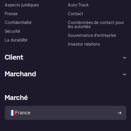
Aspects juridiques
Auto-Track
Presse
Contact
Confidentialité
Coordonnées de contact pour
les autorités
Sécurité
Gouvernance d’entreprise
La durabilité
Investor relations
Client
Aide
Réclamations
Marchand
Login
Protection contre la fraude
Support Marchand
Portail développeurs
L'appli shopping de Klarna
Paramètres de confidentialité
Portail Marchand
Statut opérationnel
Marché
Explorez les magasins
Votre droit de rétractation
Vendre avec Klarna
Plateformes et partenaires
Politique de protection de
l’acheteur Klarna
France