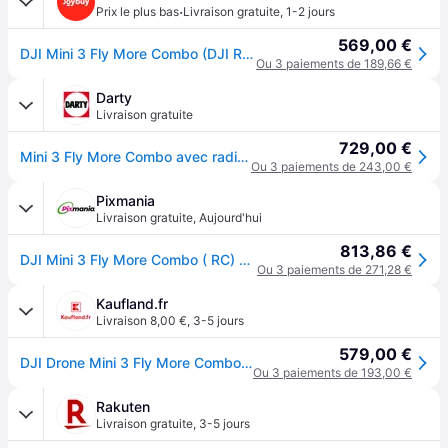
·
Prix le plus bas
Livraison gratuite
,
1-2 jours
569,00 €
DJI Mini 3 Fly More Combo (DJI RC) – Mini drone avec caméra léger et pliable, vidéo 4K HDR, autonomie de vol 38 minutes, prise de vue verticale réelle et fonctions intelligentes, C0
Ou 3 paiements de 189,66 €
Darty
Livraison gratuite
729,00 €
Mini 3 Fly More Combo avec radiocommande smart controller
Ou 3 paiements de 243,00 €
Pixmania
Livraison gratuite
,
Aujourd'hui
813,86 €
DJI Mini 3 Fly More Combo ( RC) 4 rotors Quadcoptère 12 MP 3840 x 2160 pixels 2453 mAh Gris - Neuf
Ou 3 paiements de 271,28 €
Kaufland.fr
Livraison 8,00 €
,
3-5 jours
579,00 €
DJI Drone Mini 3 Fly More Combo DJI RC
Ou 3 paiements de 193,00 €
Rakuten
Livraison gratuite
,
3-5 jours