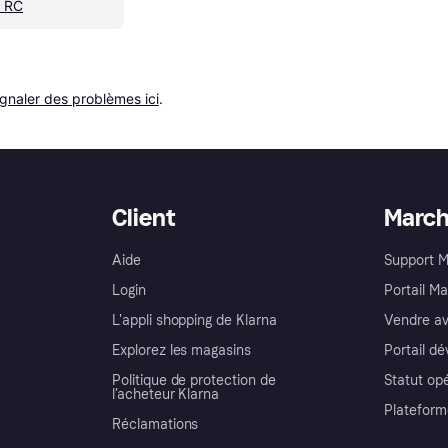
r RC
ignaler des problèmes ici
.
Client
Marc
Aide
Support 
Login
Portail M
L'appli shopping de Klarna
Vendre av
Explorez les magasins
Portail d
Politique de protection de
Statut op
l’acheteur Klarna
Plateform
Réclamations