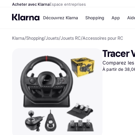
Acheter avec Klarna
Espace entreprises
Découvrez Klarna
Shopping
App
Aid
Klarna
/
Shopping
/
Jouets
/
Jouets RC
/
Accessoires pour RC
Options de paiement
Magasins
Toutes les options de 
Cdiscoun
Tracer V
Payer maintenant
Airbnb
Paiement en 3 fois
Booking.
Comparez les 
Paiement à 30 jours
Temu
Klarna sur Apple Pay
À partir de 38,
JD Sports
Voir tous les