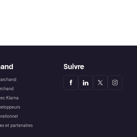
hand
Suivre
Marchand
archand
ec Klarna
éveloppeurs
érationnel
es et partenaires