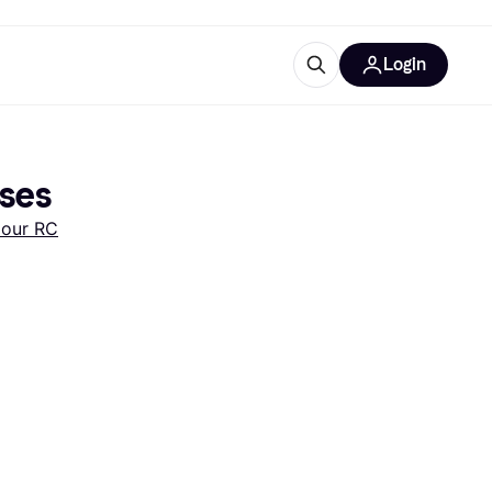
Login
Plus d'informations
de bureau
e
Qu'est-ce que Klarna?
sses
pour RC
catégories