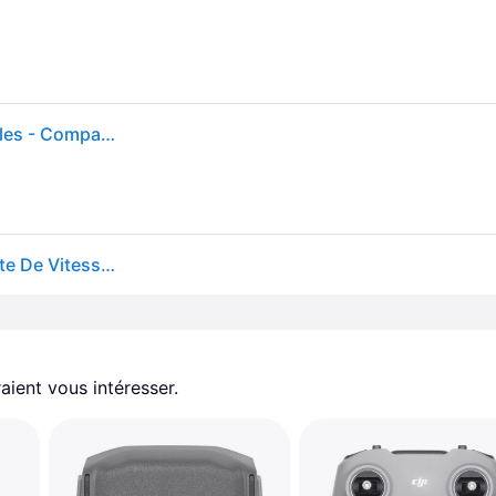
Volant de jeux - Tracer - Ensemble volant avec pédales - Compatible PS3 PS4 Xbox - 270 rotation - USB
Volant De Course Et Pédales Sensibles Pression Boîte De Vitesse Pc Ps3 Ps4 Xbox
aient vous intéresser.