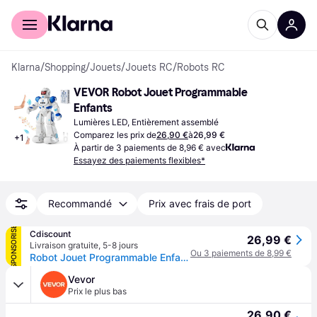
Acheter avec Klarna
Espace entreprises
Klarna
/
Shopping
/
Jouets
/
Jouets RC
/
Robots RC
VEVOR Robot Jouet Programmable 
Enfants
Lumières LED, Entièrement assemblé
Comparez les prix de
26,90 €
à
26,99 €
+
1
À partir de 3 paiements de 8,96 € avec
Essayez des paiements flexibles*
Recommandé
Prix avec frais de port
SPONSORISÉ
Cdiscount
26,99 €
Livraison gratuite
,
5-8 jours
Ou 3 paiements de 8,99 €
Robot Jouet Programmable Enfants -VEVOR -Télécommande Gestes-50 Mouvements Fonction dÉvitement dObstacle-Rechargeable USB-Âge - Blanc
Vevor
Prix le plus bas
26,90 €