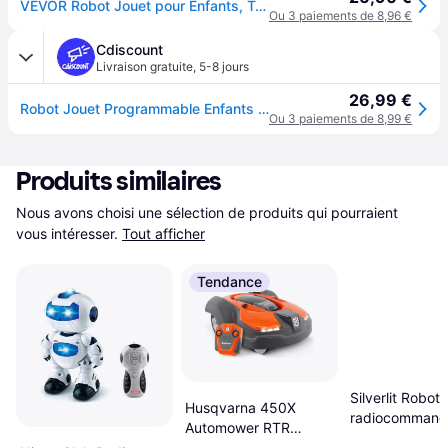
VEVOR Robot Jouet pour Enfants, Télécommande Programmable, Robot RC Intelligent, Marchant, Chantant, Dansant, Interactif, Gestes, pour Cadeau Anniversaire, Garçons Filles 3, 4, 5, 6, 7, 8, 10, 12 Ans
Ou 3 paiements de 8,96 €
Cdiscount
Livraison gratuite
,
5-8 jours
26,99 €
Robot Jouet Programmable Enfants -VEVOR -Télécommande Gestes-50 Mouvements Fonction dÉvitement dObstacle-Rechargeable USB-Âge - Blanc
Ou 3 paiements de 8,99 €
Produits similaires
Nous avons choisi une sélection de produits qui pourraient 
vous intéresser.
Tout afficher
Tendance
Silverlit Robot 
Husqvarna 450X
radiocommand
Automower RTR
ROBO Chamel
597809601