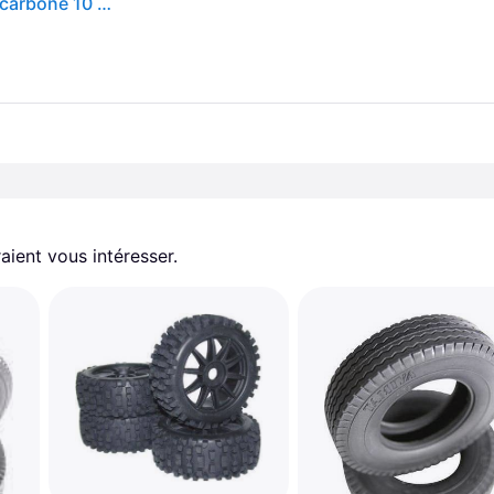
Volant Simagic GT Neo LED RGB 4 palettes alu fibre carbone 10 boutons PC
aient vous intéresser.