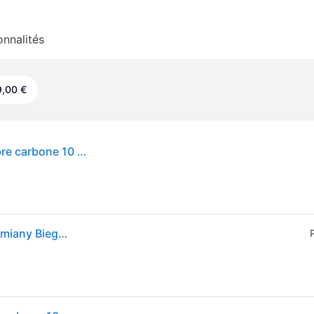
onnalités
,00 €
Volant Simagic GT Neo LED RGB 4 palettes alu fibre carbone 10 boutons PC
Simagic Kierownica Gt Neo 300mm, Qr50, Łopatki Zmiany Biegów+sprzęgło, S214