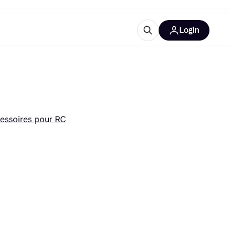
Login
lus d'informations
de bureau
u'est-ce que Klarna?
essoires pour RC
catégories