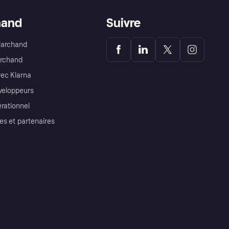
hand
Suivre
Marchand
archand
ec Klarna
éveloppeurs
érationnel
es et partenaires