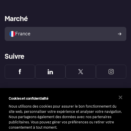
Support Marchand
Portail développeurs
L'appli shopping de Klarna
Paramètres de confidentialité
Portail Marchand
Statut opérationnel
Marché
Explorez les magasins
Votre droit de rétractation
Vendre avec Klarna
Plateformes et partenaires
Politique de protection de
l’acheteur Klarna
France
Suivre
Cookies et confidentialité
Nous utilisons des cookies pour assurer le bon fonctionnement du
site web, personnaliser votre expérience et analyser votre navigation.
Nous partageons également des données avec nos partenaires
publicitaires. Vous pouvez gérer vos préférences ou retirer votre
consentement à tout moment.