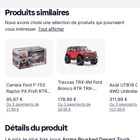
Produits similaires
Nous avons choisi une sélection de produits qui pourraient 
vous intéresser.
Tout afficher
Traxxas TRX-4M Ford
Axial UTB18 C
Carrera Ford F-150
Bronco RTR TRX-
4WD Unlimited 
Raptor PX Profi RTR
97074-1RED
Buggy RTR
370183017
95,67 €
179,90 €
311,99 €
AXI01002T1
Ou 3 paiements de
Ou 3 paiements de
Ou 3 paiements 
31,89 €
59,96 €
103,99 €
Détails du produit
Le prix le plus bas pour 
Arrma Brushed Desert Truck 