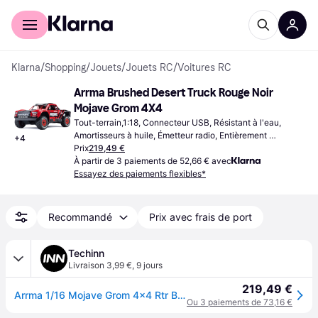
Acheter avec Klarna
Espace entreprises
Klarna
/
Shopping
/
Jouets
/
Jouets RC
/
Voitures RC
Arrma Brushed Desert Truck Rouge Noir 
Mojave Grom 4X4
Tout-terrain,1:18, Connecteur USB, Résistant à l'eau, 
Amortisseurs à huile, Émetteur radio, Entièrement 
+
4
assemblé, Quatre roues motrices (4WD)
Prix
219,49 €
À partir de 3 paiements de 52,66 € avec
Essayez des paiements flexibles*
Recommandé
Prix avec frais de port
Techinn
Livraison 3,99 €
,
9 jours
219,49 €
Arrma 1/16 Mojave Grom 4x4 Rtr Brushed Rc Car Rouge
Ou 3 paiements de 73,16 €