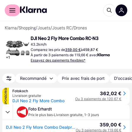
Acheter avec Klarna
Espace entreprises
Klarna
/
Shopping
/
Jouets
/
Jouets RC
/
Drones
DJI Neo 2 Fly More Combo RC-N3
43.2km/h
Comparez les prix de
359,00 €
à
459,87 €
À partir de 3 paiements de 119,66 € avec
+
1
Essayez des paiements flexibles*
Recommandé
Prix avec frais de port
D'occasio
SPONSORISÉ
Fotokoch
362,02 €
Livraison gratuite
Ou 3 paiements de 120,67 €
DJI Neo 2 Fly More Combo
Foto Erhardt
·
Prix le plus bas
Livraison gratuite
,
1-3 jours
359,00 €
DJI Neo 2 Fly More Combo Dealpreis
Ou 3 paiements de 119,66 €