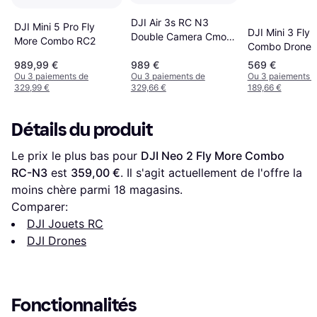
DJI Air 3s RC N3
DJI Mini 5 Pro Fly
DJI Mini 3 Fly
Double Camera Cmos
More Combo RC2
Combo Drone 
1 Inch 14 Stops
989,99 €
989 €
569 €
Ou 3 paiements de
Ou 3 paiements de
Ou 3 paiements 
329,99 €
329,66 €
189,66 €
Détails du produit
Le prix le plus bas pour 
DJI Neo 2 Fly More Combo 
RC-N3
 est 
359,00 €
. Il s'agit actuellement de l'offre la 
moins chère parmi 
18
 magasins.
Comparer:
DJI Jouets RC
DJI Drones
Fonctionnalités