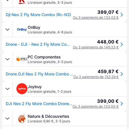
Livraison gratuite
,
3-5 jours
399,07 €
Dji Neo 2 Fly More Combo (Rc-N3)
Ou 3 paiements de 133,02 €
OnBuy
Livraison gratuite
,
4-6 jours
448,00 €
Drone - DJI - Neo 2 Fly More Combo - Caméra 1/1.3’’ 48 MP - Vidéo 4K HDR - Kit 3 batteries
Ou 3 paiements de 149,33 €
PC Componentes
Livraison gratuite
,
3-5 jours
459,87 €
Drone DJI Neo 2 Fly More Combo 12 MP 4K Wi-Fi Gris Noir
Ou 3 paiements de 153,29 €
Joybuy
Livraison gratuite
,
1-2 jours
399,00 €
DJI Neo 2 Fly More Combo Drone 4K avec radiocommande RC-N3
Ou 3 paiements de 133,00 €
Nature & Découvertes
Livraison 9,90 €
,
3-5 jours