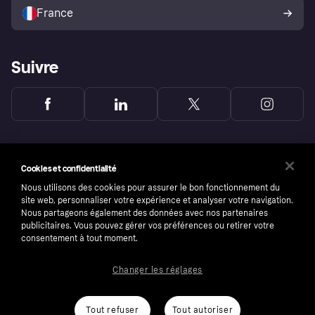
l’acheteur Klarna
France
Suivre
Cookies et confidentialité
Nous utilisons des cookies pour assurer le bon fonctionnement du
site web, personnaliser votre expérience et analyser votre navigation.
Nous partageons également des données avec nos partenaires
publicitaires. Vous pouvez gérer vos préférences ou retirer votre
consentement à tout moment.
Changer les réglages
Copyright © 2005-2026 Klarna Bank AB (publ). Headquarters: Stockholm, Sweden. All
rights reserved. Klarna Bank AB (publ). Sveavägen 46, 111 34 Stockholm. Organization
number: 556737-0431
Tout refuser
Tout autoriser