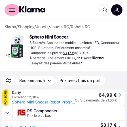
Acheter avec Klarna
Espace entreprises
Klarna
/
Shopping
/
Jouets
/
Jouets RC
/
Robots RC
Sphero Mini Soccer
3.54km/h, Application mobile, Lumières LED, Connecteur 
USB, Bluetooth, Entièrement assemblé
Comparez les prix de
53,17 €
à
83,91 €
+
2
À partir de 3 paiements de 17,72 € avec
Essayez des paiements flexibles*
Recommandé
Prix avec frais de port
SPONSORISÉ
Darty
64,99 €
Livraison 12,00 €
Ou 3 paiements de 21,66 €
Sphero Mini Soccer Robot Programmable
RS Components
Prix le plus bas
53,17 €