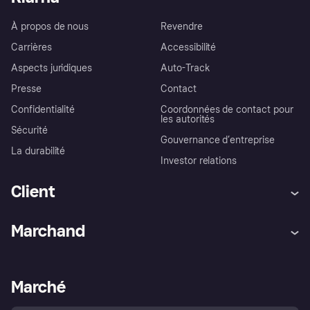
À propos de nous
Revendre
Carrières
Accessibilité
Aspects juridiques
Auto-Track
Presse
Contact
Confidentialité
Coordonnées de contact pour
les autorités
Sécurité
Gouvernance d’entreprise
La durabilité
Investor relations
Client
Aide
Réclamations
Marchand
Login
Protection contre la fraude
Support Marchand
Portail développeurs
L'appli shopping de Klarna
Paramètres de confidentialité
Portail Marchand
Statut opérationnel
Marché
Explorez les magasins
Votre droit de rétractation
Vendre avec Klarna
Plateformes et partenaires
Politique de protection de