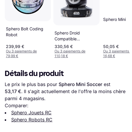
Sphero Mini
Sphero Bolt Coding
Sphero Droid
Robot
Compatible
Application BB-9E
239,99 €
330,56 €
50,05 €
Ou 3 paiements de
Ou 3 paiements de
Ou 3 paiements 
79,99 €
110,18 €
16,68 €
Détails du produit
Le prix le plus bas pour 
Sphero Mini Soccer
 est 
53,17 €
. Il s'agit actuellement de l'offre la moins chère 
parmi 
4
 magasins.
Comparer:
Sphero Jouets RC
Sphero Robots RC