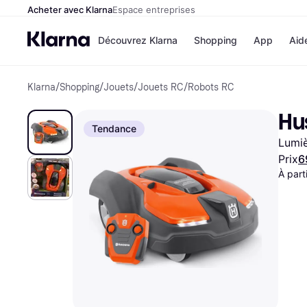
Acheter avec Klarna
Espace entreprises
Découvrez Klarna
Shopping
App
Aid
Klarna
/
Shopping
/
Jouets
/
Jouets RC
/
Robots RC
Options de paiement
Magasins
Toutes les options de 
Cdiscoun
Hu
Payer maintenant
Airbnb
Tendance
Paiement en 3 fois
Booking.
Lumiè
Paiement à 30 jours
Temu
Klarna sur Apple Pay
JD Sports
Prix
6
À part
Voir tous les