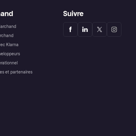
hand
Suivre
Marchand
archand
ec Klarna
éveloppeurs
érationnel
es et partenaires