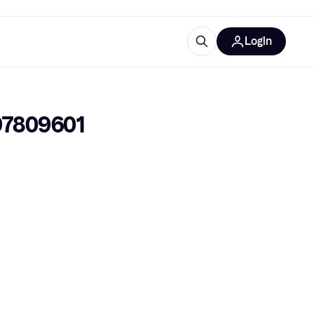
Login
Plus d'informations
de bureau
e
Qu'est-ce que Klarna?
97809601
catégories