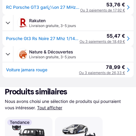
53,76 €
RC Porsche GT3 garï¿½on 27 MHz 1:14 noir
Ou 3 paiements de 17,92 €
Rakuten
Livraison gratuite
,
3-5 jours
55,47 €
Porsche Gt3 Rs Noire 27 Mhz 1/14-Jamara
Ou 3 paiements de 18,49 €
Nature & Découvertes
Livraison gratuite
,
3-5 jours
78,99 €
Voiture jamara rouge
Ou 3 paiements de 26,33 €
Produits similaires
Nous avons choisi une sélection de produits qui pourraient 
vous intéresser.
Tout afficher
Tendance