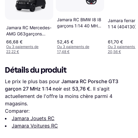
Jamara RC BMW I8 I8
Jamara ferrari l
garçons 1:14 40 MHz
1 14 (404130)
Jamara RC Mercedes-
blanc
AMG G63garçons
36,5 cm noir 1:14
66,68 €
52,45 €
61,70 €
Ou 3 paiements de
Ou 3 paiements de
Ou 3 paiements 
22,22 €
17,48 €
20,56 €
Détails du produit
Le prix le plus bas pour 
Jamara RC Porsche GT3 
garçon 27 MHz 1:14 noir
 est 
53,76 €
. Il s'agit 
actuellement de l'offre la moins chère parmi 
4
magasins.
Comparer:
Jamara Jouets RC
Jamara Voitures RC