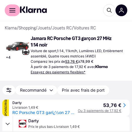
Acheter avec Klarna
Espace entreprises
Klarna
/
Shopping
/
Jouets
/
Jouets RC
/
Voitures RC
Jamara RC Porsche GT3 garçon 27 MHz 
1:14 noir
Voiture de sport,1:14, 11km/h, Lumières LED, Entièrement 
assemblé, Quatre roues motrices (4WD)
+
4
Comparez les prix de
53,76 €
à
78,99 €
À partir de 3 paiements de 17,92 € avec
Essayez des paiements flexibles*
Recommandé
Prix avec frais de port
SPONSORISÉ
Darty
53,76 €
Livraison 1,49 €
Ou 3 paiements de 17,92 €
RC Porsche GT3 garï¿½on 27 MHz 1:14 noir
Darty
·
Prix le plus bas
Livraison 1,49 €