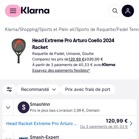
Acheter avec Klarna
Espace entreprises
Klarna
/
Shopping
/
Sports et Plein air
/
Sports de Raquette
/
Padel Tenn
Head Extreme Pro Arturo Coello 2024 
Racket
Raquette de Padel, Unisexe, Goutte
Comparez les prix de
120,99 €
à
320,00 €
À partir de 3 paiements de 40,33 € avec
Essayez des paiements flexibles*
Recommandé
Prix avec frais de port
SmashInn
S
·
Prix le plus bas
Livraison 2,99 €
,
Demain
120,99 €
Head Racket Extreme Pro Arturo Coello Limited Edition Padel Racket Argenté
Ou 3 paiements de 40,33 €
Smash-Expert