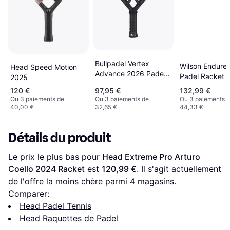
Bullpadel Vertex
Wilson Endure 
Head Speed Motion
Advance 2026 Padel
Padel Racket
2025
Racket Orange
120 €
97,95 €
132,99 €
Ou 3 paiements de
Ou 3 paiements de
Ou 3 paiements 
40,00 €
32,65 €
44,33 €
Détails du produit
Le prix le plus bas pour 
Head Extreme Pro Arturo 
Coello 2024 Racket
 est 
120,99 €
. Il s'agit actuellement 
de l'offre la moins chère parmi 
4
 magasins.
Comparer:
Head Padel Tennis
Head Raquettes de Padel