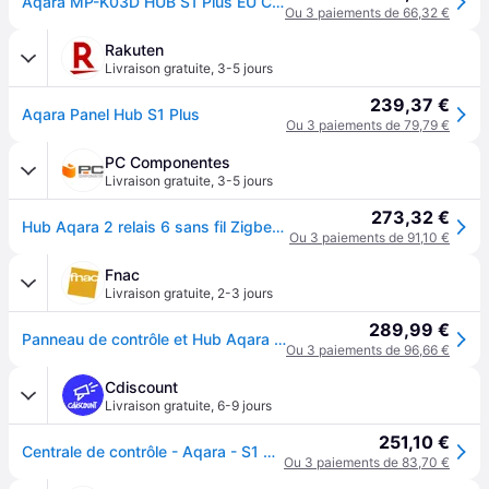
Aqara MP-K03D HUB S1 Plus EU Contrôleur Intelligent MP-K03D
Ou 3 paiements de 66,32 €
Rakuten
Livraison gratuite
,
3-5 jours
239,37 €
Aqara Panel Hub S1 Plus
Ou 3 paiements de 79,79 €
PC Componentes
Livraison gratuite
,
3-5 jours
273,32 €
Hub Aqara 2 relais 6 sans fil Zigbee 3.0 S1 Plus écran tactile
Ou 3 paiements de 91,10 €
Fnac
Livraison gratuite
,
2-3 jours
289,99 €
Panneau de contrôle et Hub Aqara S1 Plus EU Blanc
Ou 3 paiements de 96,66 €
Cdiscount
Livraison gratuite
,
6-9 jours
251,10 €
Centrale de contrôle - Aqara - S1 Plus - Écran LCD 69 - Zigbee - Wi-Fi - Matter - Blanc
Ou 3 paiements de 83,70 €