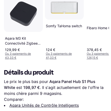
Somfy TaHoma switch
Fibaro Home C
Aqara M3 Kit
Connectivité Zigbee
Bluetooth
129,99 €
124 €
378,45 €
Ou 3 paiements de
Ou 3 paiements de
Ou 3 paiements 
43,33 €
41,33 €
126,15 €
Détails du produit
Le prix le plus bas pour 
Aqara Panel Hub S1 Plus 
White
 est 
198,97 €
. Il s'agit actuellement de l'offre la 
moins chère parmi 
9
 magasins.
Comparer:
Aqara Unités de Contrôle Intelligents