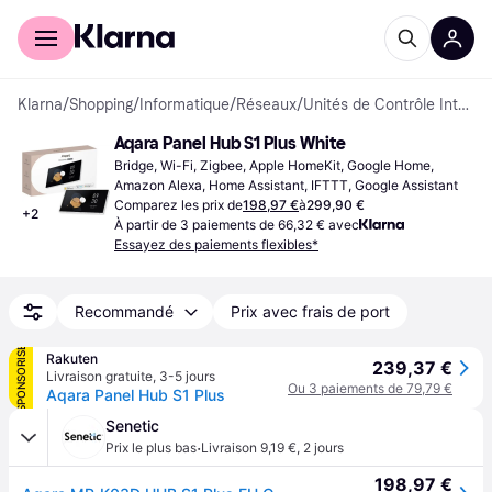
Acheter avec Klarna
Espace entreprises
Klarna
/
Shopping
/
Informatique
/
Réseaux
/
Unités de Contrôle Intelligents
Aqara Panel Hub S1 Plus White
Bridge, Wi-Fi, Zigbee, Apple HomeKit, Google Home, 
Amazon Alexa, Home Assistant, IFTTT, Google Assistant
Comparez les prix de
198,97 €
à
299,90 €
+
2
À partir de 3 paiements de 66,32 € avec
Essayez des paiements flexibles*
Recommandé
Prix avec frais de port
SPONSORISÉ
Rakuten
239,37 €
Livraison gratuite
,
3-5 jours
Ou 3 paiements de 79,79 €
Aqara Panel Hub S1 Plus
Senetic
·
Prix le plus bas
Livraison 9,19 €
,
2 jours
198,97 €