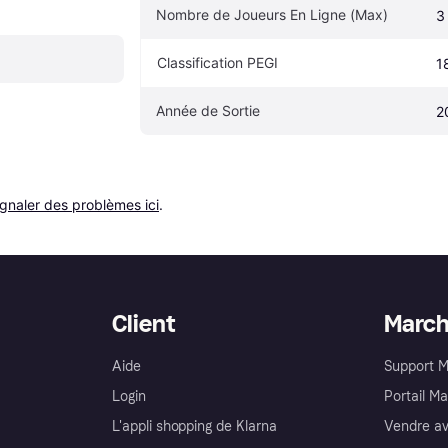
Nombre de Joueurs En Ligne (Max)
3
Classification PEGI
1
Année de Sortie
2
ignaler des problèmes ici
.
Client
Marc
Aide
Support 
Login
Portail M
L'appli shopping de Klarna
Vendre av