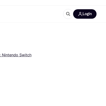
Login
Plus d'informations
de bureau
e
Qu'est-ce que Klarna?
x Nintendo Switch
catégories