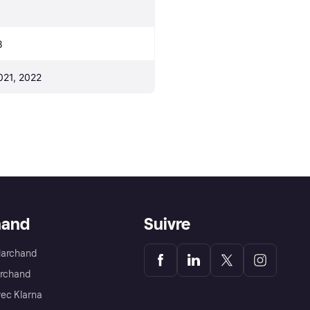
8
021, 2022
hand
Suivre
Marchand
archand
ec Klarna