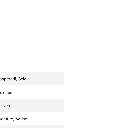
oopératif, Solo
iolence
Non
venture, Action