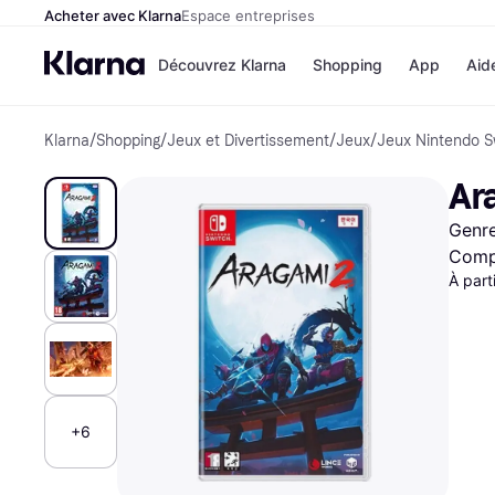
Acheter avec Klarna
Espace entreprises
Découvrez Klarna
Shopping
App
Aid
Klarna
/
Shopping
/
Jeux et Divertissement
/
Jeux
/
Jeux Nintendo S
Options de paiement
Magasins
Toutes les options de 
Cdiscoun
Ar
Payer maintenant
Airbnb
Paiement en 3 fois
Booking.
Genre
Paiement à 30 jours
Temu
Klarna sur Apple Pay
JD Sports
Compa
À part
Voir tous les
+6