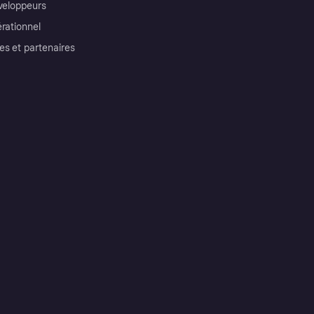
éveloppeurs
érationnel
es et partenaires