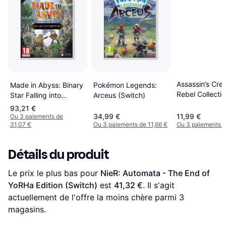
Assassin’s Cre
Made in Abyss: Binary
Pokémon Legends:
Rebel Collecti
Star Falling into
Arceus (Switch)
(Switch)
Darkness - Collector's
93,21 €
Edition (Switch)
34,99 €
11,99 €
Ou 3 paiements de
31,07 €
Ou 3 paiements de 11,66 €
Ou 3 paiements d
Détails du produit
Le prix le plus bas pour 
NieR: Automata - The End of 
YoRHa Edition (Switch)
 est 
41,32 €
. Il s'agit 
actuellement de l'offre la moins chère parmi 
3
magasins.