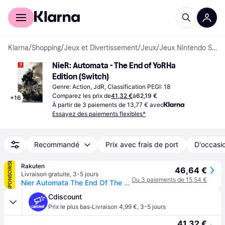
Acheter avec Klarna
Espace entreprises
Klarna
/
Shopping
/
Jeux et Divertissement
/
Jeux
/
Jeux Nintendo Switch
NieR: Automata - The End of YoRHa 
Edition (Switch)
Genre: Action, JdR, Classification PEGI: 18
Comparez les prix de
41,32 €
à
62,19 €
+
16
À partir de 3 paiements de 13,77 € avec
Essayez des paiements flexibles*
Recommandé
Prix avec frais de port
D'occasio
SPONSORISÉ
Rakuten
46,64 €
Livraison gratuite
,
3-5 jours
Ou 3 paiements de 15,54 €
Nier Automata The End Of The Yorha Edition For Nintendo Switch
Cdiscount
·
Prix le plus bas
Livraison 4,99 €
,
3-5 jours
41,32 €