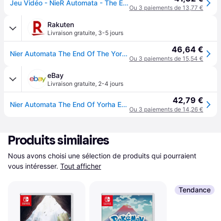
Jeu Vidéo - NieR Automata - The End of YoRHa Edition - Nintendo Switch - Action - 18+
Ou 3 paiements de 13,77 €
Rakuten
Livraison gratuite
,
3-5 jours
46,64 €
Nier Automata The End Of The Yorha Edition For Nintendo Switch
Ou 3 paiements de 15,54 €
eBay
Livraison gratuite
,
2-4 jours
42,79 €
Nier Automata The End Of Yorha Edition Switch Uk (game In English/francais/d
Ou 3 paiements de 14,26 €
Produits similaires
Nous avons choisi une sélection de produits qui pourraient 
vous intéresser.
Tout afficher
Tendance