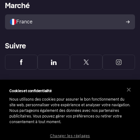
Portail Marchand
Statut opérationnel
Marché
Explorez les magasins
Votre droit de rétractation
Vendre avec Klarna
Plateformes et partenaires
Politique de protection de
l’acheteur Klarna
France
Suivre
Cookies et confidentialité
Nous utilisons des cookies pour assurer le bon fonctionnement du
site web, personnaliser votre expérience et analyser votre navigation.
Nous partageons également des données avec nos partenaires
publicitaires. Vous pouvez gérer vos préférences ou retirer votre
consentement à tout moment.
Changer les réglages