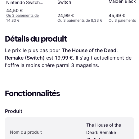
Maiden Black 
Switch
Nintendo Switch
Switch
Pqube Double Effect
44,50 €
24,99 €
45,49 €
Ou 3 paiements de
14,83 €
Ou 3 paiements de 8,33 €
Ou 3 paiements d
Détails du produit
Le prix le plus bas pour 
The House of the Dead: 
Remake (Switch)
 est 
19,99 €
. Il s'agit actuellement de 
l'offre la moins chère parmi 
3
 magasins.
Fonctionnalités
Produit
The House of the 
Nom du produit
Dead: Remake 