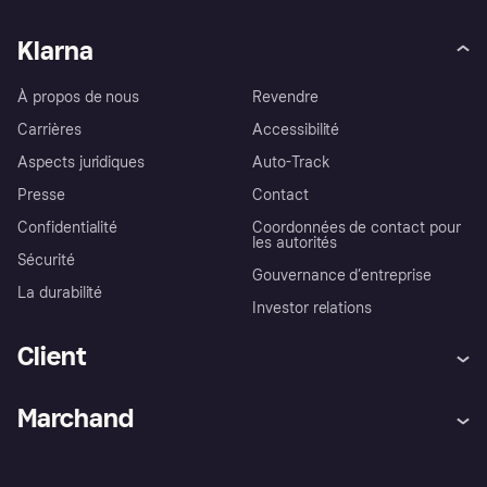
Klarna
À propos de nous
Revendre
Carrières
Accessibilité
Aspects juridiques
Auto-Track
Presse
Contact
Confidentialité
Coordonnées de contact pour
les autorités
Sécurité
Gouvernance d’entreprise
La durabilité
Investor relations
Client
Aide
Réclamations
Marchand
Login
Protection contre la fraude
Support Marchand
Portail développeurs
L'appli shopping de Klarna
Paramètres de confidentialité