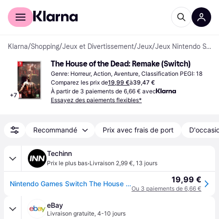
Acheter avec Klarna
Espace entreprises
Klarna
/
Shopping
/
Jeux et Divertissement
/
Jeux
/
Jeux Nintendo Switch
The House of the Dead: Remake (Switch)
Genre: Horreur, Action, Aventure, Classification PEGI: 18
Comparez les prix de
19,99 €
à
39,47 €
À partir de 3 paiements de 6,66 € avec
+
7
Essayez des paiements flexibles*
Recommandé
Prix avec frais de port
D'occasio
Techinn
·
Prix le plus bas
Livraison 2,99 €
,
13 jours
19,99 €
Nintendo Games Switch The House Of The Dead Remake Clair PAL
Ou 3 paiements de 6,66 €
eBay
Livraison gratuite
,
4-10 jours