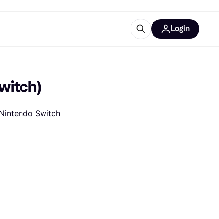
Login
lus d'informations
de bureau
u'est-ce que Klarna?
witch)
Nintendo Switch
catégories