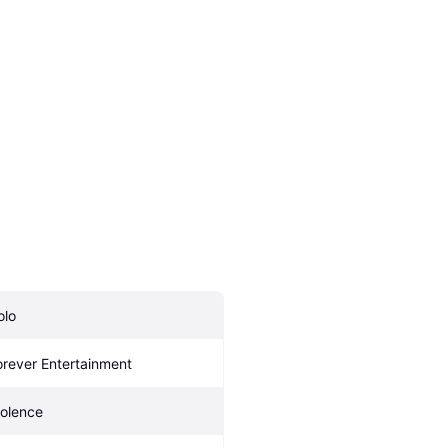
olo
orever Entertainment
iolence