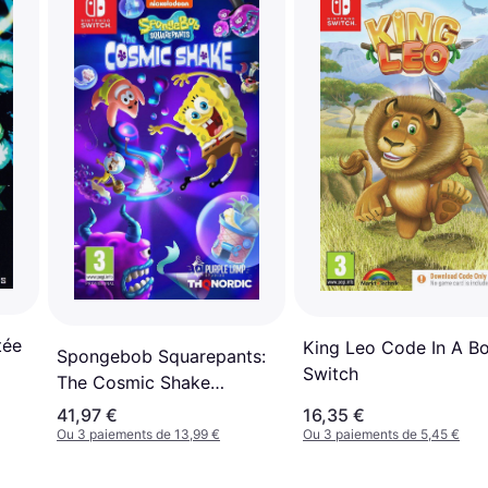
tée
King Leo Code In A B
Spongebob Squarepants:
Switch
The Cosmic Shake
(Switch)
41,97 €
16,35 €
Ou 3 paiements de 13,99 €
Ou 3 paiements de 5,45 €