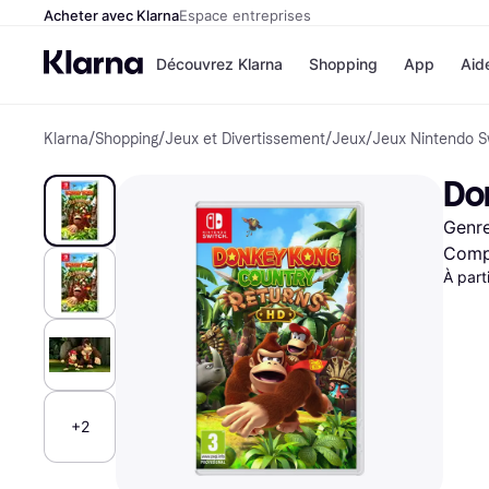
Acheter avec Klarna
Espace entreprises
Découvrez Klarna
Shopping
App
Aid
Klarna
/
Shopping
/
Jeux et Divertissement
/
Jeux
/
Jeux Nintendo S
Options de paiem
Magasins
Toutes les options d
Cdiscoun
Do
paiement
Airbnb
Payer maintenant
Booking.
Genre
Paiement en 3 fois
Temu
Paiement à 30 jours
JD Sport
Compa
Klarna sur Apple Pa
À part
Voir tous les
+2