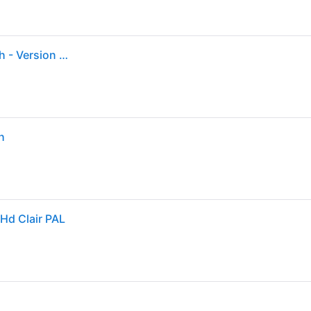
Nintendo Donkey Kong Country Returns HD - Switch - Version Française
h
Hd Clair PAL