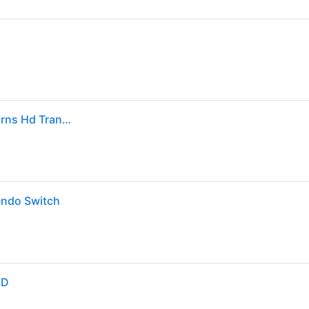
Nintendo Games Switch Donkey Kong Country Returns Hd Transparent PAL Transparent PAL
endo Switch
HD