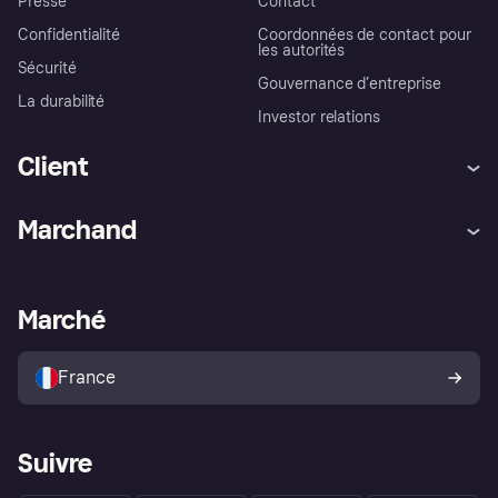
Presse
Contact
Confidentialité
Coordonnées de contact pour
les autorités
Sécurité
Gouvernance d’entreprise
La durabilité
Investor relations
Client
Aide
Réclamations
Marchand
Login
Protection contre la fraude
Support Marchand
Portail développeurs
L'appli shopping de Klarna
Paramètres de confidentialité
Portail Marchand
Statut opérationnel
Marché
Explorez les magasins
Votre droit de rétractation
Vendre avec Klarna
Plateformes et partenaires
Politique de protection de
l’acheteur Klarna
France
Suivre