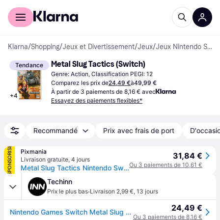
Acheter avec Klarna
Espace entreprises
Klarna
/
Shopping
/
Jeux et Divertissement
/
Jeux
/
Jeux Nintendo Switch
Metal Slug Tactics (Switch)
Tendance
Genre: Action, Classification PEGI: 12
Comparez les prix de
24,49 €
à
49,99 €
À partir de 3 paiements de 8,16 € avec
+
4
Essayez des paiements flexibles*
Recommandé
Prix avec frais de port
D'occasio
SPONSORISÉ
Pixmania
31,84 €
Livraison gratuite
,
4 jours
Ou 3 paiements de 10,61 €
Metal Slug Tactics Nintendo Switch - Neuf
Techinn
·
Prix le plus bas
Livraison 2,99 €
,
13 jours
24,49 €
Nintendo Games Switch Metal Slug Tactics Multicolore PAL
Ou 3 paiements de 8,16 €