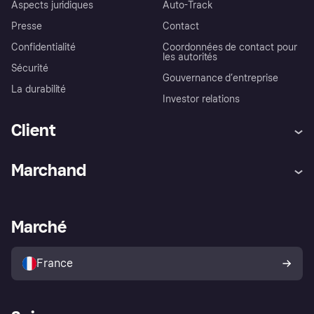
Aspects juridiques
Auto-Track
Presse
Contact
Confidentialité
Coordonnées de contact pour
les autorités
Sécurité
Gouvernance d’entreprise
La durabilité
Investor relations
Client
Aide
Réclamations
Marchand
Login
Protection contre la fraude
Support Marchand
Portail développeurs
L'appli shopping de Klarna
Paramètres de confidentialité
Portail Marchand
Statut opérationnel
Marché
Explorez les magasins
Votre droit de rétractation
Vendre avec Klarna
Plateformes et partenaires
Politique de protection de
l’acheteur Klarna
France