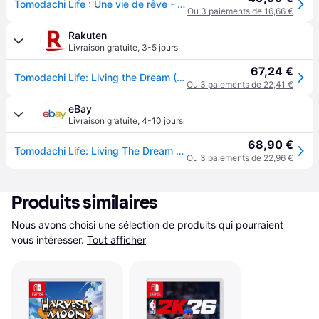
Tomodachi Life : Une vie de rêve - JEU NINTENDO SWITCH
Ou 3 paiements de 16,66 €
Rakuten
Livraison gratuite
,
3-5 jours
67,24 €
Tomodachi Life: Living the Dream ( Switch) Standard Multilingue Switch
Ou 3 paiements de 22,41 €
eBay
Livraison gratuite
,
4-10 jours
68,90 €
Tomodachi Life: Living The Dream Standard (nintendo Switch)
Ou 3 paiements de 22,96 €
Produits similaires
Nous avons choisi une sélection de produits qui pourraient 
vous intéresser.
Tout afficher