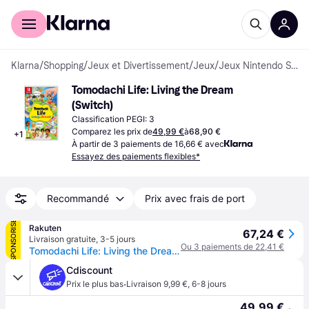
Acheter avec Klarna
Espace entreprises
Klarna
/
Shopping
/
Jeux et Divertissement
/
Jeux
/
Jeux Nintendo Switch
Tomodachi Life: Living the Dream 
(Switch)
Classification PEGI: 3
Comparez les prix de
49,99 €
à
68,90 €
+
1
À partir de 3 paiements de 16,66 € avec
Essayez des paiements flexibles*
Recommandé
Prix avec frais de port
SPONSORISÉ
Rakuten
67,24 €
Livraison gratuite
,
3-5 jours
Ou 3 paiements de 22,41 €
Tomodachi Life: Living the Dream ( Switch) Standard Multilingue Switch
Cdiscount
·
Prix le plus bas
Livraison 9,99 €
,
6-8 jours
49,99 €