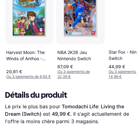
Star Fox - Nin
NBA 2K26 Jeu
Harvest Moon: The
Switch
Nintendo Switch
Winds of Anthos -
Complete Edition
67,09 €
44,99 €
(Switch)
20,81 €
Ou 3 paiements de
Ou 3 paiements 
Ou 3 paiements de 6,93 €
22,36 €
14,99 €
Détails du produit
Le prix le plus bas pour 
Tomodachi Life: Living the 
Dream (Switch)
 est 
49,99 €
. Il s'agit actuellement de 
l'offre la moins chère parmi 
3
 magasins.