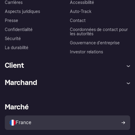
Carrières
Accessibilité
Aspects juridiques
Auto-Track
Presse
Contact
Confidentialité
Coordonnées de contact pour
les autorités
Sécurité
Gouvernance d’entreprise
La durabilité
Investor relations
Client
Aide
Réclamations
Marchand
Login
Protection contre la fraude
Support Marchand
Portail développeurs
L'appli shopping de Klarna
Paramètres de confidentialité
Portail Marchand
Statut opérationnel
Marché
Explorez les magasins
Votre droit de rétractation
Vendre avec Klarna
Plateformes et partenaires
Politique de protection de
l’acheteur Klarna
France