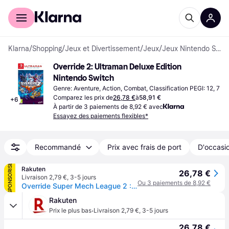
Acheter avec Klarna
Espace entreprises
Klarna
/
Shopping
/
Jeux et Divertissement
/
Jeux
/
Jeux Nintendo Switch
Override 2: Ultraman Deluxe Edition 
Nintendo Switch
Genre: Aventure, Action, Combat, Classification PEGI: 12, 7
Comparez les prix de
26,78 €
à
58,91 €
+
6
À partir de 3 paiements de 8,92 € avec
Essayez des paiements flexibles*
Recommandé
Prix avec frais de port
D'occasio
SPONSORISÉ
Rakuten
26,78 €
Livraison 2,79 €
,
3-5 jours
Ou 3 paiements de 8,92 €
Override Super Mech League 2 : Ultraman Deluxe Edition Switch
Rakuten
·
Prix le plus bas
Livraison 2,79 €
,
3-5 jours
26,78 €